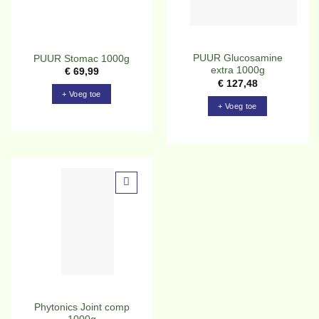
PUUR Glucosamine
PUUR Stomac 1000g
extra 1000g
€
69,99
€
127,48
+ Voeg toe
+ Voeg toe
Toevoegen
aan
verlanglijst
Phytonics Joint comp