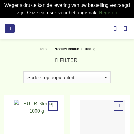
Wegens drukte kan de levering van uw bestelling vertraagd
zijn. Onze excuses voor het ongemak.
Negeren
Ga
naar
inhoud
Home
/
Product Inhoud
/
1000 g
FILTER
Toevoegen
Toevoegen
aan
aan
verlanglijst
verlanglijst