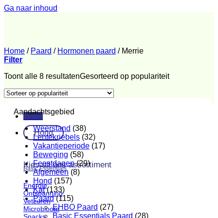
Ga naar inhoud
Home
/
Paard
/
Hormonen paard
/
Merrie
Filter
Toont alle 8 resultaten
Gesorteerd op populariteit
Aandachtsgebied
Menu
Weerstand
(38)
Hond
Lentekriebels
(32)
Vakantieperiode
(17)
Beweging
(58)
Feestdagen
(29)
Kies uit ons assortiment
Basic Essentials
Algemeen
(8)
Hond
(157)
Energie
Kat
(133)
Ontspanning
Paard
(115)
Vetzuren
EHBO Paard
(27)
Microbioom
Basic Essentials Paard
(28)
Snacks