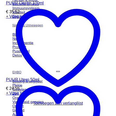
PUUR Oestro 100ml
Bacterie of virus
Immuunsysteem
€
35,52
Vitaliteit
+ Voeg toe
Detox
Nieren & Urinewegen
Blaas
Nieren
Incontinentie
Prostaat
Puspiemel
Detox
EHBO
PUUR Utero 50ml
Botsing & uitglijder
Plekje
€
24,55
Gebeten
+ Voeg toe
Zon
Oren
Viezigheid gegeten
Toevoegen aan verlanglijst
Onrust
Geprikt
Au