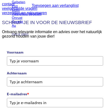
Gebeten
contact
Toevoegen aan verlanglijst
Zon
veelgestelde vragen
Oren
verzenden en retourneren
Viezigheid gegeten
Onrust
Geprikt
SCHRIJF JE IN VOOR DE NIEUWSBRIEF
Au
Ontvang relevante informatie en advies over het natuurlijk
Hart & Vaten
gezond houden van jouw dier!
Oudere kat
Voornaam
Beweging
Vitaliteit
Alertheid
Achternaam
Spijsvertering
Maag
Lever
Darmen
E-mailadres
*
Microbioom
Anaalklieren
Overgewicht
Parasieten