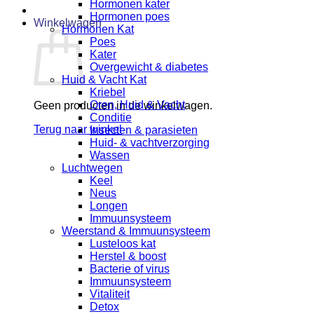
Hormonen kater
Hormonen poes
Winkelwagen
Hormonen Kat
Poes
Kater
Overgewicht & diabetes
Huid & Vacht Kat
Kriebel
Oren, Huid & Vacht
Geen producten in de winkelwagen.
Conditie
Terug naar winkel
Insecten & parasieten
Huid- & vachtverzorging
Wassen
Luchtwegen
Keel
Neus
Longen
Immuunsysteem
Weerstand & Immuunsysteem
Lusteloos kat
Herstel & boost
Bacterie of virus
Immuunsysteem
Vitaliteit
Detox