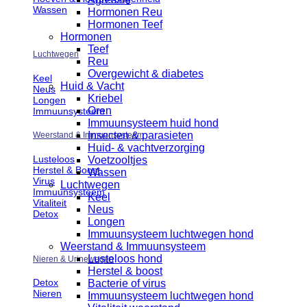
Wassen
Hormonen Reu
Hormonen Teef
Hormonen
Teef
Luchtwegen
Reu
Overgewicht & diabetes
Keel
Huid & Vacht
Neus
Kriebel
Longen
Oren
Immuunsysteem
Immuunsysteem huid hond
Insecten & parasieten
Weerstand & Immuunsysteem
Huid- & vachtverzorging
Lusteloos
Voetzooltjes
Herstel & Boost
Wassen
Virus
Luchtwegen
Immuunsysteem
Keel
Vitaliteit
Neus
Detox
Longen
Immuunsysteem luchtwegen hond
Weerstand & Immuunsysteem
Lusteloos hond
Nieren & Urinewegen
Herstel & boost
Detox
Bacterie of virus
Nieren
Immuunsysteem luchtwegen hond