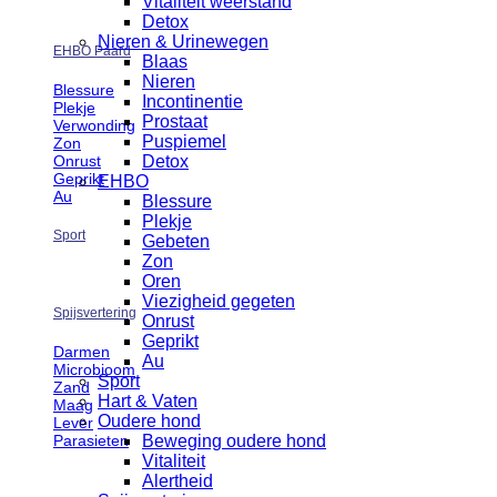
Vitaliteit weerstand
Detox
Nieren & Urinewegen
EHBO Paard
Blaas
Nieren
Blessure
Incontinentie
Plekje
Prostaat
Verwonding
Puspiemel
Zon
Onrust
Detox
Geprikt
EHBO
Au
Blessure
Plekje
Sport
Gebeten
Zon
Oren
Viezigheid gegeten
Spijsvertering
Onrust
Geprikt
Darmen
Au
Microbioom
Sport
Zand
Hart & Vaten
Maag
Oudere hond
Lever
Parasieten
Beweging oudere hond
Vitaliteit
Alertheid