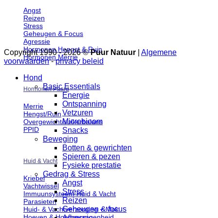
Angst
Reizen
Stress
Geheugen & Focus
Agressie
Hormonen Hengst & Ruin
Copyright 1990 - 2026 ©
Puur Natuur
|
Algemene
Hormonen Merrie
voorwaarden
-
privacy beleid
Hond
Basic Essentials
Hormonen Paard
Energie
Ontspanning
Merrie
Vetzuren
Hengst/Ruin
Microbioom
Overgewicht/suikerbalans
PPID
Snacks
Beweging
Botten & gewrichten
Spieren & pezen
Huid & Vacht
Fysieke prestatie
Gedrag & Stress
Kriebel
Angst
Vachtwissel
Stress
Immuunsysteem Huid & Vacht
Reizen
Parasieten
Geheugen & focus
Huid- & Vachtverzorging + Mok
Hoeven & Hoefbevangenheid
Agressie