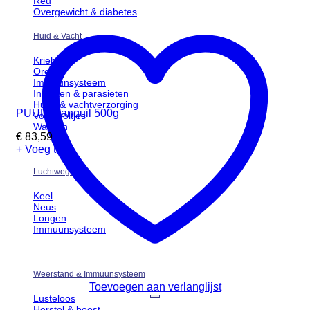
Reu
Overgewicht & diabetes
Huid & Vacht
Kriebel
Oren
Immuunsysteem
Insecten & parasieten
Huid- & vachtverzorging
PUUR Tranquil 500g
Voetzooltjes
Wassen
€
83,59
+ Voeg toe
Luchtwegen
Keel
Neus
Longen
Immuunsysteem
Weerstand & Immuunsysteem
Toevoegen aan verlanglijst
Lusteloos
Herstel & boost