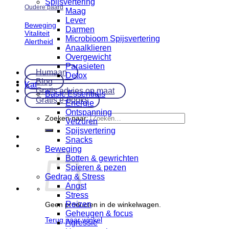
Spijsvertering
Oudere paard
Maag
Lever
Beweging
Darmen
Vitaliteit
Microbioom Spijsvertering
Alertheid
Anaalklieren
Overgewicht
Parasieten
Humaan
Detox
Blog
Kat
Gratis advies op maat
Basic Essentials
Gratis e-books
Energie
Ontspanning
Zoeken naar:
Vetzuren
Spijsvertering
Snacks
Beweging
Botten & gewrichten
Spieren & pezen
Gedrag & Stress
Angst
Stress
Reizen
Geen producten in de winkelwagen.
Geheugen & focus
Terug naar winkel
Agressie