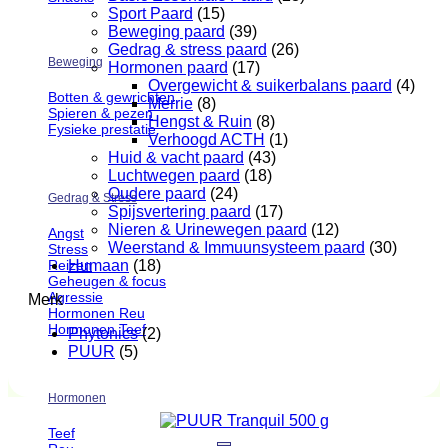
Sport Paard
(15)
Beweging paard
(39)
Gedrag & stress paard
(26)
Beweging
Hormonen paard
(17)
Overgewicht & suikerbalans paard
(4)
Botten & gewrichten
Merrie
(8)
Spieren & pezen
Hengst & Ruin
(8)
Fysieke prestatie
Verhoogd ACTH
(1)
Huid & vacht paard
(43)
Luchtwegen paard
(18)
Oudere paard
(24)
Gedrag & Stress
Spijsvertering paard
(17)
Nieren & Urinewegen paard
(12)
Angst
Weerstand & Immuunsysteem paard
(30)
Stress
Reizen
Humaan
(18)
Geheugen & focus
Agressie
Merk
Hormonen Reu
Hormonen Teef
Phytonics
(2)
PUUR
(5)
Hormonen
Teef