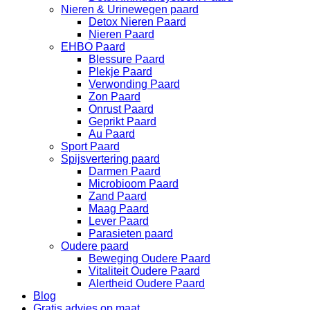
Nieren & Urinewegen paard
Detox Nieren Paard
Nieren Paard
EHBO Paard
Blessure Paard
Plekje Paard
Verwonding Paard
Zon Paard
Onrust Paard
Geprikt Paard
Au Paard
Sport Paard
Spijsvertering paard
Darmen Paard
Microbioom Paard
Zand Paard
Maag Paard
Lever Paard
Parasieten paard
Oudere paard
Beweging Oudere Paard
Vitaliteit Oudere Paard
Alertheid Oudere Paard
Blog
Gratis advies op maat