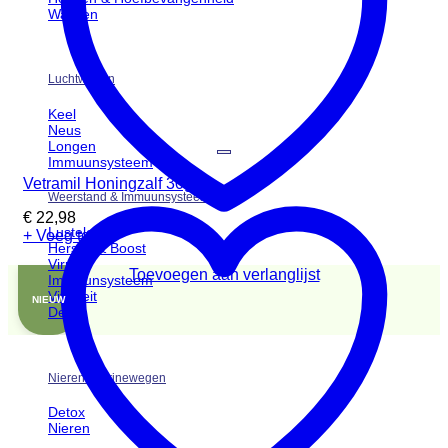
Wassen
Luchtwegen
Keel
Neus
Longen
Immuunsysteem
Vetramil Honingzalf 30g
Weerstand & Immuunsysteem
€
22,98
Lusteloos
+ Voeg toe
Herstel & Boost
Virus
Toevoegen aan verlanglijst
Immuunsysteem
Vitaliteit
NIEUW
Detox
Nieren & Urinewegen
Detox
Nieren