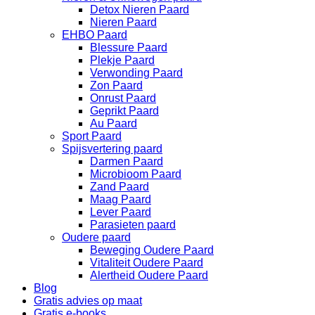
Detox Nieren Paard
Nieren Paard
EHBO Paard
Blessure Paard
Plekje Paard
Verwonding Paard
Zon Paard
Onrust Paard
Geprikt Paard
Au Paard
Sport Paard
Spijsvertering paard
Darmen Paard
Microbioom Paard
Zand Paard
Maag Paard
Lever Paard
Parasieten paard
Oudere paard
Beweging Oudere Paard
Vitaliteit Oudere Paard
Alertheid Oudere Paard
Blog
Gratis advies op maat
Gratis e-books