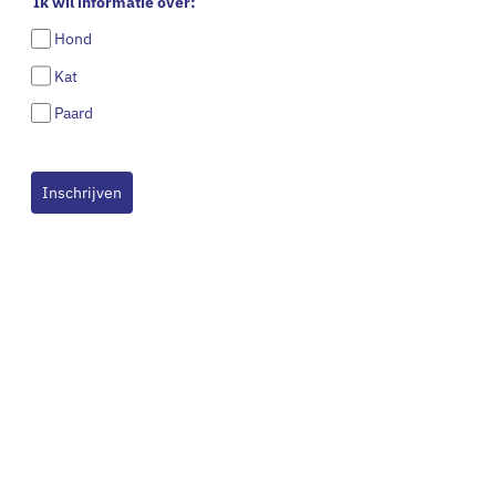
Ik wil informatie over:
Hond
Kat
Paard
Inschrijven