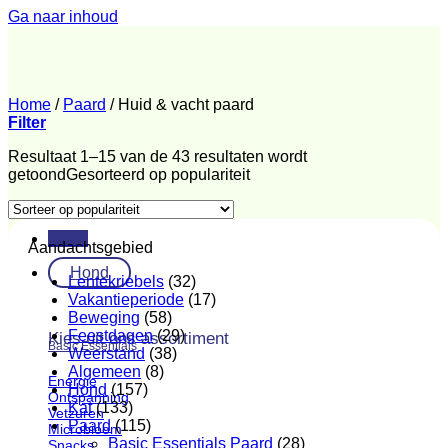
Ga naar inhoud
Home
/
Paard
/
Huid & vacht paard
Filter
Resultaat 1–15 van de 43 resultaten wordt
getoond
Gesorteerd op populariteit
Menu
Aandachtsgebied
Hond
Lentekriebels
(32)
Vakantieperiode
(17)
Beweging
(58)
Feestdagen
(29)
Kies uit ons assortiment
Basic Essentials
Weerstand
(38)
Algemeen
(8)
Energie
Hond
(157)
Ontspanning
Kat
(133)
Vetzuren
Paard
(115)
Microbioom
Basic Essentials Paard
(28)
Snacks