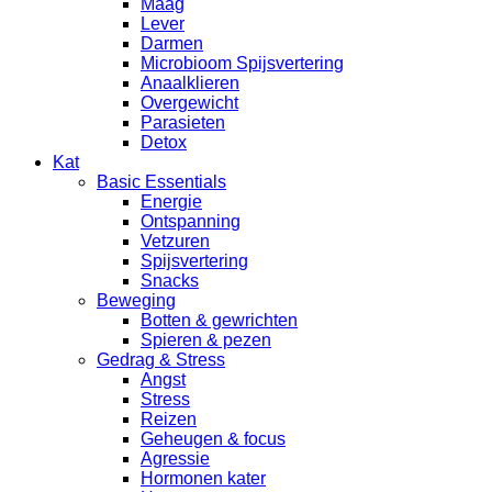
Maag
Lever
Darmen
Microbioom Spijsvertering
Anaalklieren
Overgewicht
Parasieten
Detox
Kat
Basic Essentials
Energie
Ontspanning
Vetzuren
Spijsvertering
Snacks
Beweging
Botten & gewrichten
Spieren & pezen
Gedrag & Stress
Angst
Stress
Reizen
Geheugen & focus
Agressie
Hormonen kater