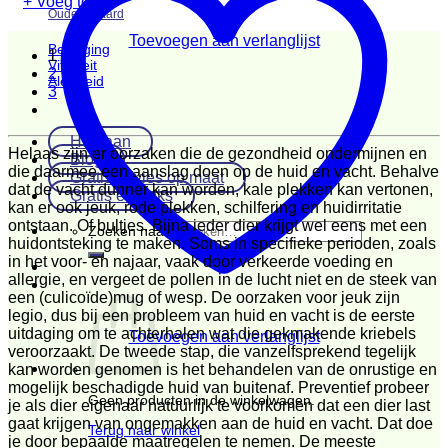
+ Voeg toe
Oudere paard
Toevoegen aan verlanglijst
Beweging
1
Vitaliteit
2
Alertheid
3
Humaan
Helaas zijn er oorzaken die de gezondheid ondermijnen en
Blog
die daarmee een aanslag doen op de huid en vacht. Behalve
Gratis advies op maat
dat de vacht dunner kan worden, kale plekken kan vertonen,
Gratis e-books
kan er ook jeuk, rode plekken, schilfering en huidirritatie
ontstaan. Of bultjes. Bijna ieder dier krijgt wel eens met een
Zoeken naar:
huidontsteking te maken. Soms in specifieke perioden, zoals
in het voor- en najaar, vaak door verkeerde voeding en
allergie, en vergeet de pollen in de lucht niet en de steek van
een (culicoïde)mug of wesp. De oorzaken voor jeuk zijn
legio, dus bij een probleem van huid en vacht is de eerste
uitdaging om te achterhalen wat die gekmakende kriebels
Toevoegen aan verlanglijst
veroorzaakt. De tweede stap, die vanzelfsprekend tegelijk
kan worden genomen is het behandelen van de onrustige en
mogelijk beschadigde huid van buitenaf. Preventief probeer
Geen producten in de winkelwagen.
je als dier eigenaar natuurlijk te voorkomen dat een dier last
gaat krijgen van ongemakken aan de huid en vacht. Dat doe
Terug naar winkel
je door bepaalde maatregelen te nemen. De meeste