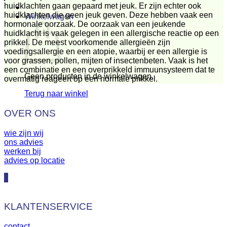
huidklachten gaan gepaard met jeuk. Er zijn echter ook
huidklachten die geen jeuk geven. Deze hebben vaak een
Winkelwagen
hormonale oorzaak. De oorzaak van een jeukende
huidklacht is vaak gelegen in een allergische reactie op een
prikkel. De meest voorkomende allergieën zijn
voedingsallergie en een atopie, waarbij er een allergie is
voor grassen, pollen, mijten of insectenbeten. Vaak is het
een combinatie en een overprikkeld immuunsysteem dat te
Geen producten in de winkelwagen.
overmatig reageert op een normale prikkel.
Terug naar winkel
OVER ONS
wie zijn wij
ons advies
werken bij
advies op locatie
KLANTENSERVICE
contact