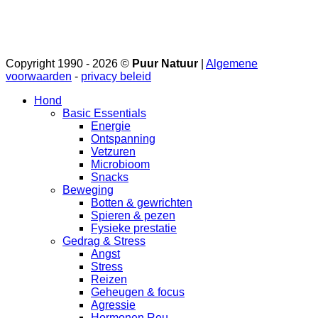
Copyright 1990 - 2026 ©
Puur Natuur
|
Algemene
voorwaarden
-
privacy beleid
Hond
Basic Essentials
Energie
Ontspanning
Vetzuren
Microbioom
Snacks
Beweging
Botten & gewrichten
Spieren & pezen
Fysieke prestatie
Gedrag & Stress
Angst
Stress
Reizen
Geheugen & focus
Agressie
Hormonen Reu