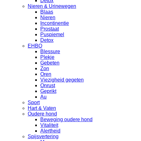
Detox
Nieren & Urinewegen
Blaas
Nieren
Incontinentie
Prostaat
Puspiemel
Detox
EHBO
Blessure
Plekje
Gebeten
Zon
Oren
Viezigheid gegeten
Onrust
Geprikt
Au
Sport
Hart & Vaten
Oudere hond
Beweging oudere hond
Vitaliteit
Alertheid
Spijsvertering