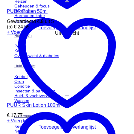
Reizen
Geheugen & focus
Agressie
PUUR Pollen 50ml
Hormonen kater
Hormonen poes
Gewaardeerd
4.8
uit 5
(5)
€
24,55
Toevoegen aan verlanglijst
+ Voeg toe
Uitverkocht
Hormonen
Poes
Kater
Overgewicht & diabetes
Huid & Vacht
Kriebel
Oren
Conditie
Insecten & parasieten
Huid- & vachtverzorging
Wassen
PUUR Skin Lotion 100ml
€
17,77
Luchtwegen
+ Voeg toe
Keel
Toevoegen aan verlanglijst
Neus