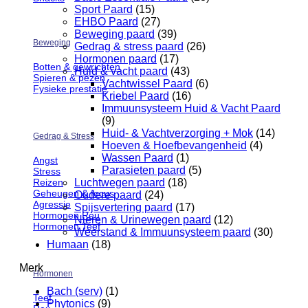
Sport Paard
(15)
EHBO Paard
(27)
Beweging paard
(39)
Beweging
Gedrag & stress paard
(26)
Hormonen paard
(17)
Botten & gewrichten
Huid & vacht paard
(43)
Spieren & pezen
Vachtwissel Paard
(6)
Fysieke prestatie
Kriebel Paard
(16)
Immuunsysteem Huid & Vacht Paard
(9)
Huid- & Vachtverzorging + Mok
(14)
Gedrag & Stress
Hoeven & Hoefbevangenheid
(4)
Wassen Paard
(1)
Angst
Parasieten paard
(5)
Stress
Reizen
Luchtwegen paard
(18)
Geheugen & focus
Oudere paard
(24)
Agressie
Spijsvertering paard
(17)
Hormonen Reu
Nieren & Urinewegen paard
(12)
Hormonen Teef
Weerstand & Immuunsysteem paard
(30)
Humaan
(18)
Merk
Hormonen
Bach (serv)
(1)
Teef
Phytonics
(9)