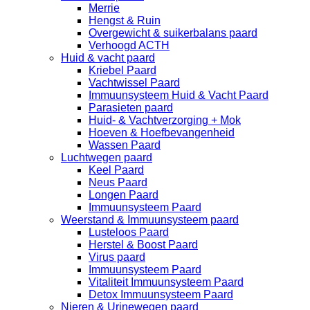
Merrie
Hengst & Ruin
Overgewicht & suikerbalans paard
Verhoogd ACTH
Huid & vacht paard
Kriebel Paard
Vachtwissel Paard
Immuunsysteem Huid & Vacht Paard
Parasieten paard
Huid- & Vachtverzorging + Mok
Hoeven & Hoefbevangenheid
Wassen Paard
Luchtwegen paard
Keel Paard
Neus Paard
Longen Paard
Immuunsysteem Paard
Weerstand & Immuunsysteem paard
Lusteloos Paard
Herstel & Boost Paard
Virus paard
Immuunsysteem Paard
Vitaliteit Immuunsysteem Paard
Detox Immuunsysteem Paard
Nieren & Urinewegen paard