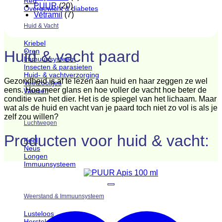
Reu
PUUR
(20)
Overgewicht & diabetes
Vetramil
(7)
Huid & Vacht
Kriebel
Oren
Huid & vacht paard
Immuunsysteem
Insecten & parasieten
Huid- & vachtverzorging
Gezondheid is af te lezen aan huid en haar zeggen ze wel
Voetzooltjes
eens. Hoe meer glans en hoe voller de vacht hoe beter de
Wassen
conditie van het dier. Het is de spiegel van het lichaam. Maar
wat als de huid en vacht van je paard toch niet zo vol is als je
zelf zou willen?
Luchtwegen
Producten voor huid & vacht:
Keel
Neus
Longen
Immuunsysteem
Weerstand & Immuunsysteem
Lusteloos
Herstel & boost