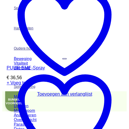
Sport
Hart & Vaten
Oudere hond
Beweging
Vitaliteit
PUUR SME-Spray
Alertheid
€
36,56
+ Voeg toe
Spijsvertering
Toevoegen aan verlanglijst
Maag
BUNDEL
Lever
VOORDEEL
Darmen
Microbioom
Anaalklieren
Overgewicht
Parasieten
Detox