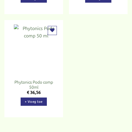
Toevoegen
aan
verlanglijst
Phytonics Podo comp
50ml
€
36,56
+ Voeg toe