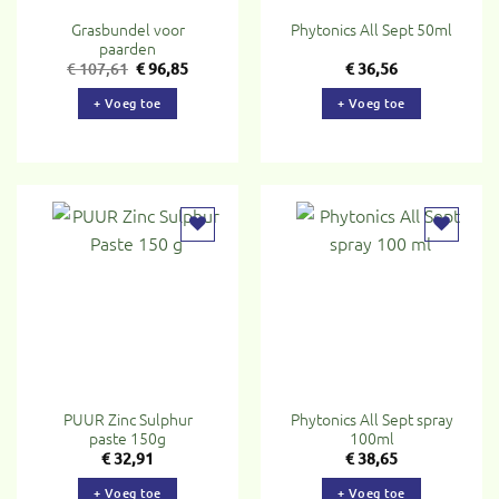
Grasbundel voor
Phytonics All Sept 50ml
paarden
Oorspronkelijke
Huidige
€
107,61
€
96,85
€
36,56
prijs
prijs
was:
is:
+ Voeg toe
+ Voeg toe
€ 107,61.
€ 96,85.
Toevoegen
Toevoegen
aan
aan
verlanglijst
verlanglijst
PUUR Zinc Sulphur
Phytonics All Sept spray
paste 150g
100ml
€
32,91
€
38,65
+ Voeg toe
+ Voeg toe