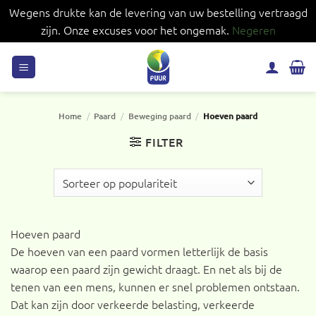
Wegens drukte kan de levering van uw bestelling vertraagd
zijn. Onze excuses voor het ongemak.
Negeren
Ga
naar
inhoud
Home
/
Paard
/
Beweging paard
/
Hoeven paard
FILTER
Hoeven paard
De hoeven van een paard vormen letterlijk de basis
waarop een paard zijn gewicht draagt. En net als bij de
tenen van een mens, kunnen er snel problemen ontstaan.
Dat kan zijn door verkeerde belasting, verkeerde