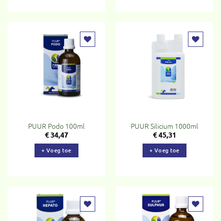
Toevoegen
Toevoegen
aan
aan
verlanglijst
verlanglijst
PUUR Podo 100ml
PUUR Silicium 1000ml
€
34,47
€
45,31
+ Voeg toe
+ Voeg toe
Toevoegen
Toevoegen