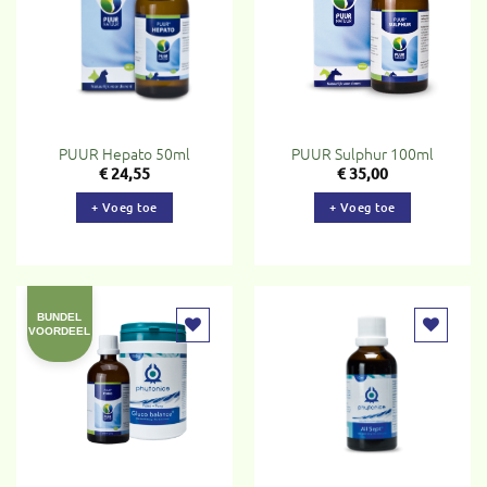
aan
aan
verlanglijst
verlanglijst
PUUR Hepato 50ml
PUUR Sulphur 100ml
€
24,55
€
35,00
+ Voeg toe
+ Voeg toe
BUNDEL
VOORDEEL
Toevoegen
Toevoegen
aan
aan
verlanglijst
verlanglijst