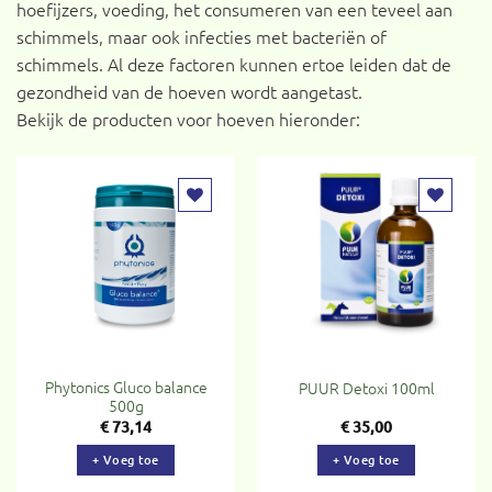
hoefijzers, voeding, het consumeren van een teveel aan
schimmels, maar ook infecties met bacteriën of
schimmels. Al deze factoren kunnen ertoe leiden dat de
gezondheid van de hoeven wordt aangetast.
Bekijk de producten voor hoeven hieronder:
Toevoegen
Toevoegen
aan
aan
verlanglijst
verlanglijst
Phytonics Gluco balance
PUUR Detoxi 100ml
500g
€
73,14
€
35,00
+ Voeg toe
+ Voeg toe