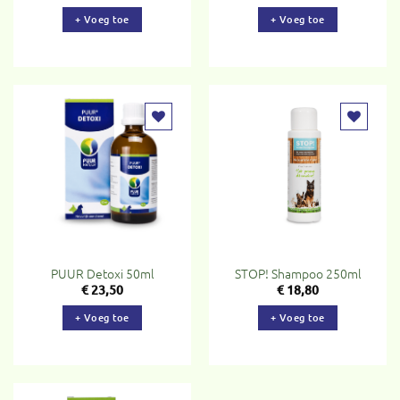
+ Voeg toe
+ Voeg toe
Toevoegen
Toevoegen
aan
aan
verlanglijst
verlanglijst
PUUR Detoxi 50ml
STOP! Shampoo 250ml
€
23,50
€
18,80
+ Voeg toe
+ Voeg toe