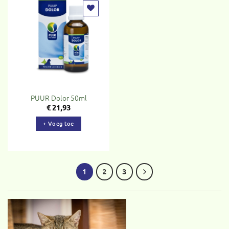
Toevoegen
aan
verlanglijst
PUUR Dolor 50ml
€
21,93
+ Voeg toe
1
2
3