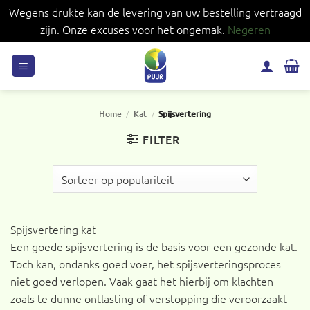
Wegens drukte kan de levering van uw bestelling vertraagd
zijn. Onze excuses voor het ongemak.
Negeren
Ga
naar
inhoud
Home
/
Kat
/
Spijsvertering
FILTER
Spijsvertering kat
Een goede spijsvertering is de basis voor een gezonde kat.
Toch kan, ondanks goed voer, het spijsverteringsproces
niet goed verlopen. Vaak gaat het hierbij om klachten
zoals te dunne ontlasting of verstopping die veroorzaakt