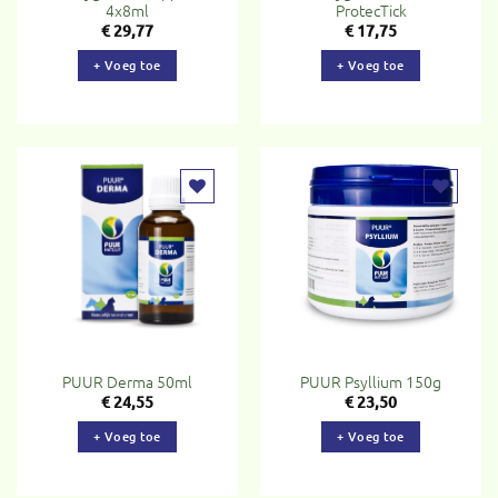
4x8ml
ProtecTick
€
29,77
€
17,75
+ Voeg toe
+ Voeg toe
Toevoegen
Toevoegen
aan
aan
verlanglijst
verlanglijst
PUUR Derma 50ml
PUUR Psyllium 150g
€
24,55
€
23,50
+ Voeg toe
+ Voeg toe