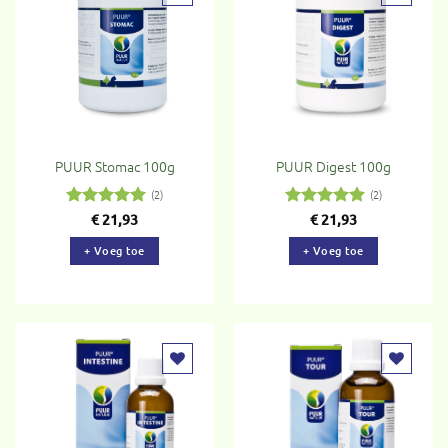
Toevoegen
Toevoegen
aan
aan
verlanglijst
verlanglijst
PUUR Stomac 100g
PUUR Digest 100g
(2)
(2)
Gewaardeerd
€
21,93
Gewaardeerd
€
21,93
5
uit 5
5
uit 5
+ Voeg toe
+ Voeg toe
Toevoegen
Toevoegen
aan
aan
verlanglijst
verlanglijst