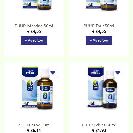
PUUR Intestine 50ml
PUUR Tour 50ml
€
24,55
€
24,55
+ Voeg toe
+ Voeg toe
Toevoegen
Toevoegen
aan
aan
verlanglijst
verlanglijst
PUUR Cteno 50ml
PUUR Echina 50ml
€
26,11
€
21,93