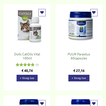
Toevoegen
Toevoegen
aan
aan
verlanglijst
verlanglijst
Doils CatOils Vital
PUUR Parasitus
100ml
60capsules
(1)
Gewaardeerd
€
40,74
€
27,16
5
uit 5
+ Voeg toe
+ Voeg toe