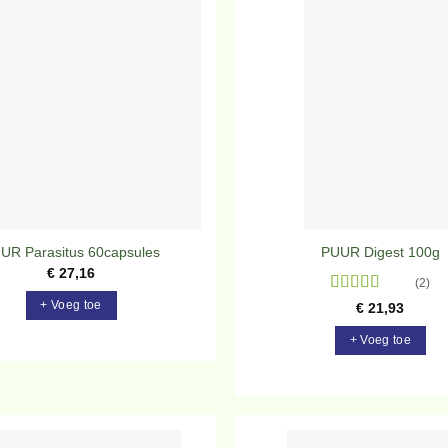
Toevoegen
To
aan
verlanglijst
ve
UR Parasitus 60capsules
PUUR Digest 100g
€
27,16
(2)
Gewaardeerd
+ Voeg toe
€
21,93
5
uit 5
+ Voeg toe