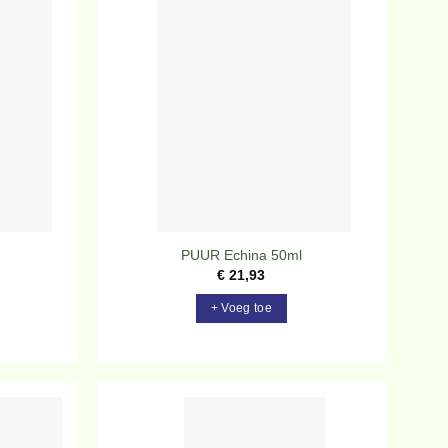
evoegen
Toevoegen
aan
aan
rlanglijst
verlanglijst
PUUR Echina 50ml
€
21,93
+ Voeg toe