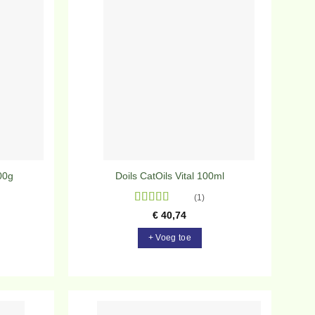
evoegen
Toevoegen
aan
aan
rlanglijst
verlanglijst
00g
Doils CatOils Vital 100ml
(1)
Gewaardeerd
€
40,74
5
uit 5
+ Voeg toe