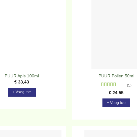
Toevoegen
To
aan
verlanglijst
ve
PUUR Apis 100ml
PUUR Pollen 50ml
€
33,43
(5)
Gewaardeerd
+ Voeg toe
€
24,55
4.8
uit 5
+ Voeg toe