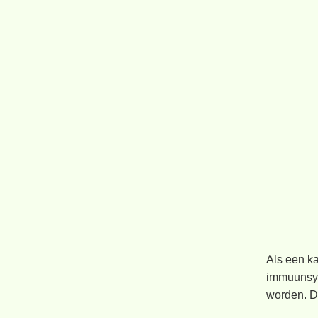
Als een k
immuunsys
worden. Da