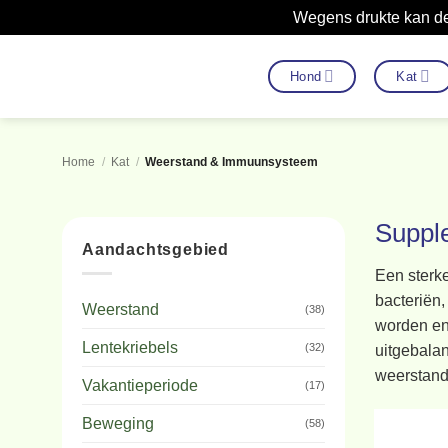
Wegens drukte kan de
Ga
naar
Hond
Kat
inhoud
Home
/
Kat
/
Weerstand & Immuunsysteem
Suppl
Aandachtsgebied
Een sterke
bacteriën,
Weerstand
(38)
worden en 
Lentekriebels
(32)
uitgebala
weerstand
Vakantieperiode
(17)
Beweging
(58)