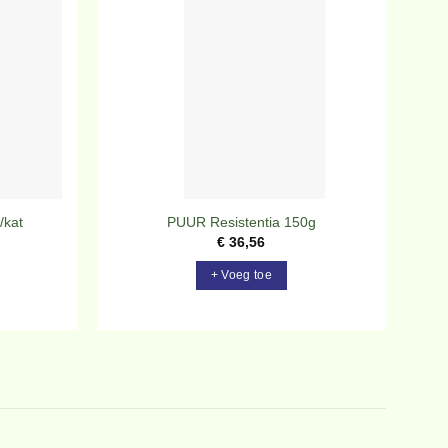
evoegen
Toevoegen
aan
aan
rlanglijst
verlanglijst
/kat
PUUR Resistentia 150g
€
36,56
+ Voeg toe