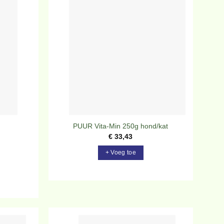
evoegen
Toevoegen
aan
aan
rlanglijst
verlanglijst
PUUR Vita-Min 250g hond/kat
€
33,43
+ Voeg toe