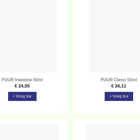
Toevoegen
To
aan
verlanglijst
ve
PUUR Intestine 50ml
PUUR Cteno 50ml
€
24,55
€
26,11
+ Voeg toe
+ Voeg toe