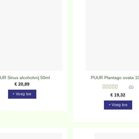
Toevoegen
To
aan
verlanglijst
ve
UR Sinus alcoholvrij 50ml
PUUR Plantago ovata 1
€
20,89
(1)
Gewaardeerd
+ Voeg toe
€
19,32
5
uit 5
+ Voeg toe