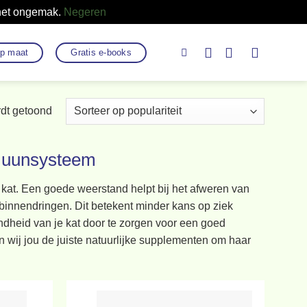
 het ongemak.
Negeren
op maat
Gratis e-books
Gesorteerd
rdt getoond
op
populariteit
muunsysteem
e kat. Een goede weerstand helpt bij het afweren van
 binnendringen. Dit betekent minder kans op ziek
ondheid van je kat door te zorgen voor een goed
wij jou de juiste natuurlijke supplementen om haar