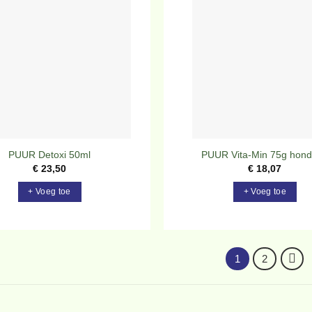
Toevoegen
To
aan
verlanglijst
ve
PUUR Detoxi 50ml
PUUR Vita-Min 75g hond
€
23,50
€
18,07
+ Voeg toe
+ Voeg toe
1
2