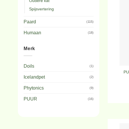
Oudere kat
Spijsvertering
Paard
(115)
Humaan
(18)
Merk
Doils
(1)
PU
Icelandpet
(2)
Phytonics
(9)
PUUR
(16)