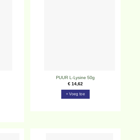
evoegen
Toevoegen
aan
aan
rlanglijst
verlanglijst
PUUR L-Lysine 50g
€
14,62
+ Voeg toe