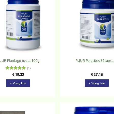
Toevoegen
To
aan
verlanglijst
ve
UUR Plantago ovata 100g
PUUR Parasitus 60capsu
(1)
Gewaardeerd
€
19,32
€
27,16
5
uit 5
+ Voeg toe
+ Voeg toe