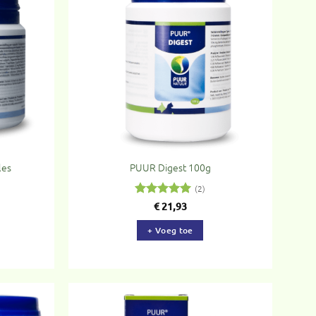
evoegen
Toevoegen
aan
aan
rlanglijst
verlanglijst
les
PUUR Digest 100g
(2)
Gewaardeerd
€
21,93
5
uit 5
+ Voeg toe