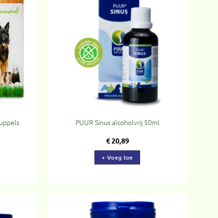
evoegen
Toevoegen
aan
aan
rlanglijst
verlanglijst
uppels
PUUR Sinus alcoholvrij 50ml
€
20,89
+ Voeg toe