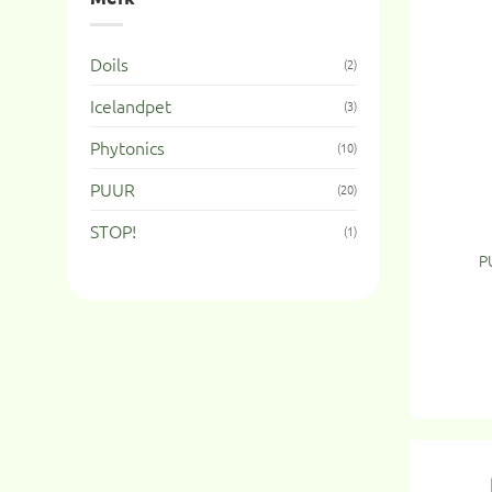
Doils
(2)
Icelandpet
(3)
Phytonics
(10)
PUUR
(20)
STOP!
(1)
P