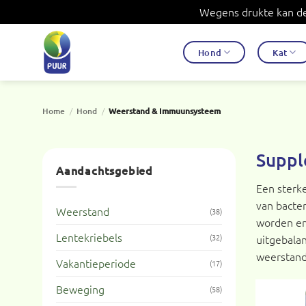
Wegens drukte kan de 
Ga
naar
Hond
Kat
inhoud
Home
/
Hond
/
Weerstand & Immuunsysteem
Suppl
Aandachtsgebied
Een sterke
van bacter
Weerstand
(38)
worden en 
Lentekriebels
uitgebalan
(32)
weerstand
Vakantieperiode
(17)
Beweging
(58)