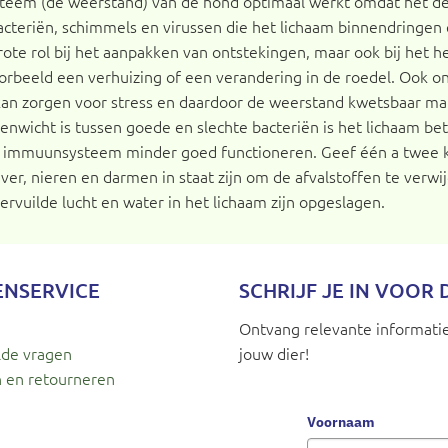
teem (de weerstand) van de hond optimaal werkt omdat het d
acteriën, schimmels en virussen die het lichaam binnendringen
ote rol bij het aanpakken van ontstekingen, maar ook bij het 
orbeeld een verhuizing of een verandering in de roedel. Ook o
 kan zorgen voor stress en daardoor de weerstand kwetsbaar ma
nwicht is tussen goede en slechte bacteriën is het lichaam bet
et immuunsysteem minder goed functioneren. Geef één a twee ke
ever, nieren en darmen in staat zijn om de afvalstoffen te verw
ervuilde lucht en water in het lichaam zijn opgeslagen.
ENSERVICE
SCHRIJF JE IN VOOR
Ontvang relevante informatie
lde vragen
jouw dier!
 en retourneren
Voornaam