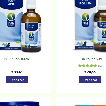
Toevoegen
To
aan
verlanglijst
ve
PUUR Apis 100ml
PUUR Pollen 50ml
(5)
Gewaardeerd
€
33,43
€
24,55
4.8
uit 5
+ Voeg toe
+ Voeg toe