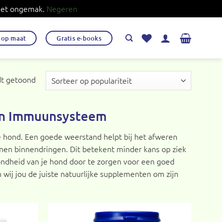
 het ongemak.
Negeren
s op maat
Gratis e-books
Gesorteerd
dt getoond
op
populariteit
en Immuunsysteem
je hond. Een goede weerstand helpt bij het afweren
nnen binnendringen. Dit betekent minder kans op ziek
ezondheid van je hond door te zorgen voor een goed
ij jou de juiste natuurlijke supplementen om zijn