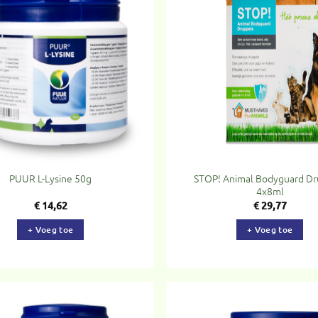
Toevoegen
To
aan
verlanglijst
ve
STOP! Animal Bodyguard Dr
PUUR L-Lysine 50g
4x8ml
€
14,62
€
29,77
+ Voeg toe
+ Voeg toe