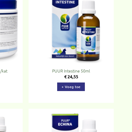
evoegen
Toevoegen
aan
aan
rlanglijst
verlanglijst
/kat
PUUR Intestine 50ml
€
24,55
+ Voeg toe
evoegen
Toevoegen