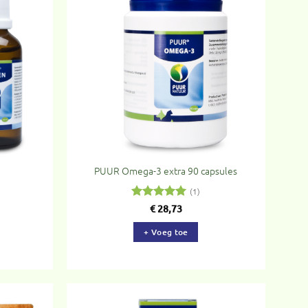
evoegen
Toevoegen
aan
aan
rlanglijst
verlanglijst
PUUR Omega-3 extra 90 capsules
(1)
Gewaardeerd
€
28,73
5
uit 5
+ Voeg toe