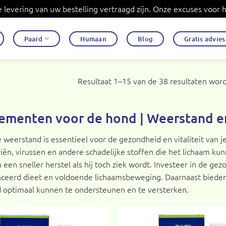
levering van uw bestelling vertraagd zijn. Onze excuses voor
Paard
Humaan
Blog
Gratis advie
Resultaat 1–15 van de 38 resultaten wor
ementen voor de hond | Weerstand 
 weerstand is essentieel voor de gezondheid en vitaliteit van 
iën, virussen en andere schadelijke stoffen die het lichaam ku
een sneller herstel als hij toch ziek wordt. Investeer in de g
ceerd dieet en voldoende lichaamsbeweging. Daarnaast bieden w
 optimaal kunnen te ondersteunen en te versterken.