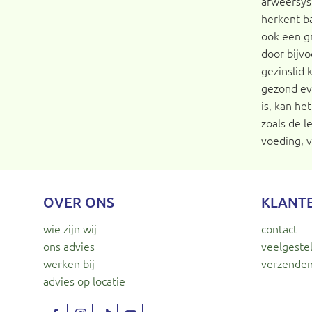
afweersys
herkent b
ook een gr
door bijvo
gezinslid
gezond eve
is, kan h
zoals de l
voeding, v
OVER ONS
KLANT
wie zijn wij
contact
ons advies
veelgeste
werken bij
verzenden
advies op locatie