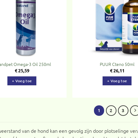
aan
verlanglijst
ve
landpet Omega-3 Oil 250ml
PUUR Cteno 50ml
€
25,59
€
26,11
+ Voeg toe
+ Voeg toe
1
2
3
eerstand van de hond kan een gevolg zijn door plotselinge veran