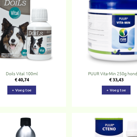
Toevoegen
To
aan
verlanglijst
ve
Doils Vital 100ml
PUUR Vita-Min 250g hond
€
40,74
€
33,43
+ Voeg toe
+ Voeg toe
Toevoegen
To