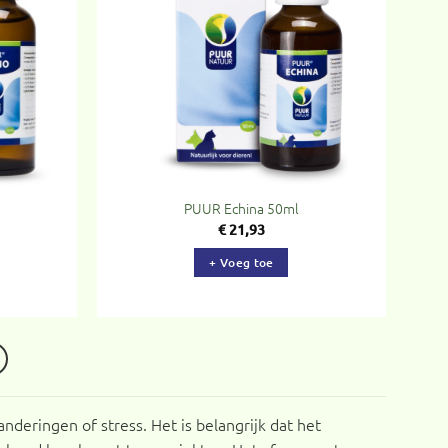
aan
aan
rlanglijst
verlanglijst
PUUR Echina 50ml
€
21,93
+ Voeg toe
deringen of stress. Het is belangrijk dat het