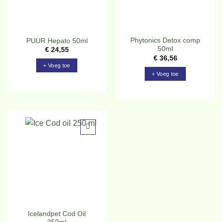
Phytonics Detox comp
PUUR Hepato 50ml
50ml
€
24,55
€
36,56
+ Voeg toe
+ Voeg toe
Toevoegen
aan
verlanglijst
Icelandpet Cod Oil