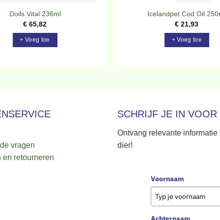
Doils Vital 236ml
Icelandpet Cod Oil 250
€
65,82
€
21,93
+ Voeg toe
+ Voeg toe
ENSERVICE
SCHRIJF JE IN VOOR
Ontvang relevante informatie
lde vragen
dier!
 en retourneren
Voornaam
Achternaam