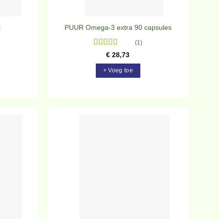
l
PUUR Omega-3 extra 90 capsules
(1)
Gewaardeerd
€
28,73
5
uit 5
+ Voeg toe
evoegen
Toevoegen
aan
aan
rlanglijst
verlanglijst