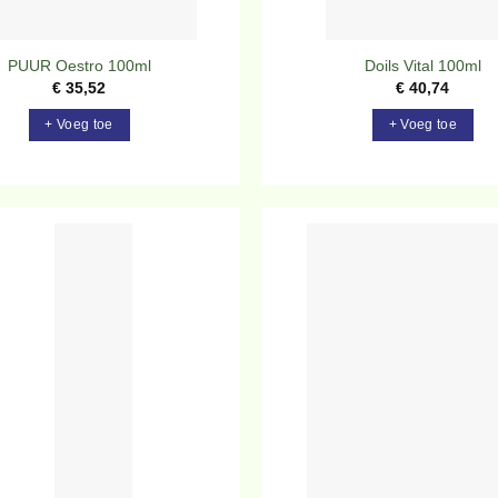
PUUR Oestro 100ml
Doils Vital 100ml
€
35,52
€
40,74
+ Voeg toe
+ Voeg toe
Toevoegen
To
aan
verlanglijst
ve