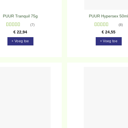
PUUR Tranquil 75g
PUUR Hypersex 50m
(7)
(8)
Gewaardeerd
Gewaardeerd
€
22,94
€
24,55
5
uit 5
5
uit 5
+ Voeg toe
+ Voeg toe
Toevoegen
To
aan
verlanglijst
ve