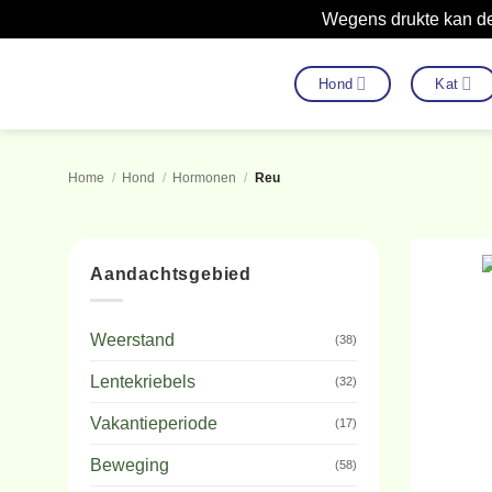
Wegens drukte kan de
Ga
naar
Hond
Kat
inhoud
Home
/
Hond
/
Hormonen
/
Reu
Aandachtsgebied
Weerstand
(38)
Lentekriebels
(32)
Vakantieperiode
(17)
Beweging
(58)