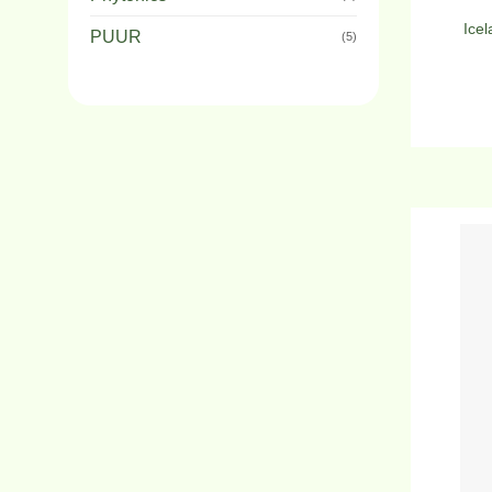
Ice
PUUR
(5)