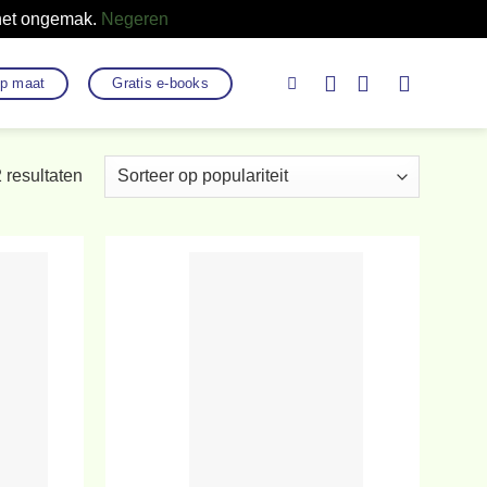
 het ongemak.
Negeren
op maat
Gratis e-books
Gesorteerd
2 resultaten
op
populariteit
evoegen
Toevoegen
aan
aan
rlanglijst
verlanglijst