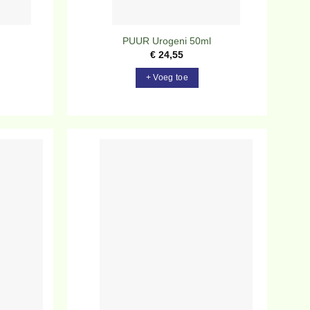
PUUR Urogeni 50ml
€
24,55
+ Voeg toe
evoegen
Toevoegen
aan
aan
rlanglijst
verlanglijst