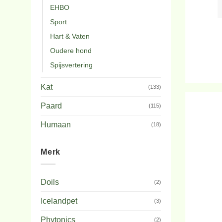
EHBO
Sport
Hart & Vaten
Oudere hond
Spijsvertering
Kat
(133)
Paard
(115)
Humaan
(18)
Merk
Doils
(2)
Icelandpet
(3)
Phytonics
(2)