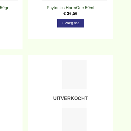
250gr
Phytonics HormOne 50ml
€
36,56
+ Voeg toe
evoegen
Toevoegen
aan
aan
rlanglijst
verlanglijst
UITVERKOCHT