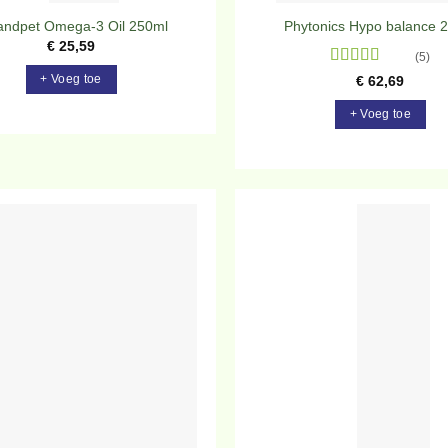
landpet Omega-3 Oil 250ml
Phytonics Hypo balance 
€
25,59
(5)
Gewaardeerd
+ Voeg toe
€
62,69
5
uit 5
+ Voeg toe
Toevoegen
To
aan
verlanglijst
ve