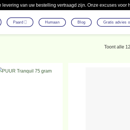
 levering van uw bestelling vertraagd zijn. Onze excuses voor
Paard
Humaan
Blog
Gratis advies 
Toont alle 1
Toevoegen
To
aan
verlanglijst
ve