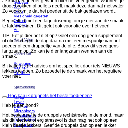
Je kunt het poeder gewoon over het voer geven. Wanneer je
Gebeten
droge brokken of pellets geeft, maak deze dan nat met water.
Zon
Zo voorkom je dat het poeder uit de bak geblazen wordt.
Oren
Viezigheid gegeten
Onrust
Begin altijd met een lage dosering, om je dier aan de smaak
Geprikt
te laten wennen. Dit geldt ook voor olie over het voer!
Au
TIP: Eet je dier het niet op? Geef een dag geen supplement
Hart & Vaten
of olie en begin de dag daarna met een mespuntje van het
poeder of een druppeltje van de olie. Bouw dit vervolgens
langzaam op. Zo kan je dier langzaam wennen aan de
Oudere kat
smaak.
Beweging
Bij katten is het advies om het specifiek door iets NIEUWS
Vitaliteit
lekkers te doen. Zo bezoedel je de smaak van het reguliere
Alertheid
voer niet.
Spijsvertering
Hoe kan ik druppels het beste toedienen?
Maag
Lever
Heb je een hond?
Darmen
Microbioom
Het beste geef je de druppels rechtstreeks in de mond, maar
Anaalklieren
Overgewicht
als dit niet lukt of erg stressvol is dan mag het ook op een
Parasieten
klein beetje lekkers. Geef de druppels dan op een lekker