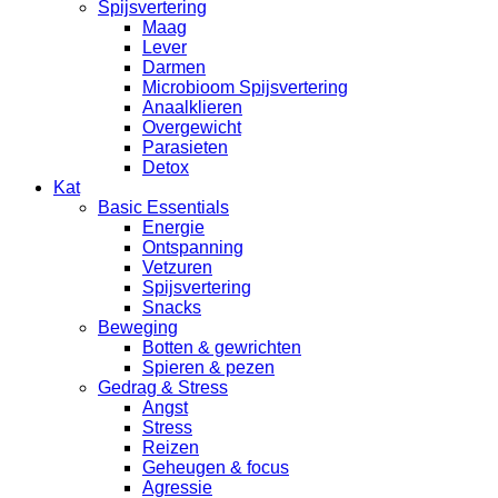
Spijsvertering
Maag
Lever
Darmen
Microbioom Spijsvertering
Anaalklieren
Overgewicht
Parasieten
Detox
Kat
Basic Essentials
Energie
Ontspanning
Vetzuren
Spijsvertering
Snacks
Beweging
Botten & gewrichten
Spieren & pezen
Gedrag & Stress
Angst
Stress
Reizen
Geheugen & focus
Agressie