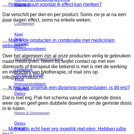
Wassen
Hoelang duurt voordat ik effect kan merken?
Dat verschilt per dier en per product. Soms zie je al na een
paar dagen effect, soms na enkele weken.
Luchtwegen
Keel
Neus
Mag ik de producten in combinatie met medicijnen
Longen
gebruiken?
Immuunsysteem
Over het algemeen zijn al onze producten veilig te gebruiken
Weerstand & Immuunsysteem
naast medicijnen. Neem bij twijfel contact op met een
dierenarts of therapeut die bekend is met is met de werking
Lusteloos
en interacties van fytotherapie, of mail ons op
Herstel & Boost
info@puurnatuur.nl.
Virus
Immuunsysteem
Ik heb per ongeluk een dosering overgeslagen, is dit erg?
Vitaliteit
Detox
Dat is niet erg. Pak het schema vanaf de volgende dosis
weer op en geef geen dubbele dosering om de gemiste dosis
in te halen.
Nieren & Urinewegen
Detox
Nieren
Mijn kat is echt heel erg moeilijk met eten. Hebben jullie