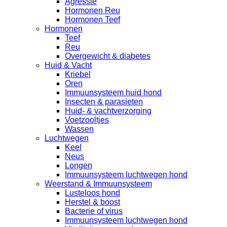
Agressie
Hormonen Reu
Hormonen Teef
Hormonen
Teef
Reu
Overgewicht & diabetes
Huid & Vacht
Kriebel
Oren
Immuunsysteem huid hond
Insecten & parasieten
Huid- & vachtverzorging
Voetzooltjes
Wassen
Luchtwegen
Keel
Neus
Longen
Immuunsysteem luchtwegen hond
Weerstand & Immuunsysteem
Lusteloos hond
Herstel & boost
Bacterie of virus
Immuunsysteem luchtwegen hond