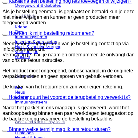
Reu
Kan ik na een bestelling nog iets toevoegen of wijzigen?
Overgewicht & diabetes
Als je bestelling eenmaal is geplaatst en betaald kun je deze
Huid & Vacht
niet meer wijzigen en kunnen er geen producten meer
toegevoegd worden.
Kriebel
Oren
Hoe kan ik mijn bestelling retourneren?
Immuunsysteem
Insecten & parasieten
Neem voor het terugsturen van je bestelling contact op via
Huid- & vachtverzorging
info@puurnatuur.nl.
Voetzooltjes
Vermeld in je mail je naam en ordernummer. Je ontvangt dan
Wassen
van ons de retourinstructies.
Het product moet ongeopend, onbeschadigd, in de originele
verpakking zitten en geen sporen van gebruik vertonen.
Luchtwegen
De kosten van het retourneren zijn voor eigen rekening.
Keel
Neus
Hoe lang duurt het voordat de terugbetaling verwerkt is?
Longen
Immuunsysteem
Nadat het pakket in ons magazijn is gearriveerd, wordt het
aankoopbedrag binnen een paar werkdagen teruggestort op
de bankrekening waarmee de bestelling betaald is.
Weerstand & Immuunsysteem
Binnen welke termijn mag ik iets retour sturen?
Lusteloos
Herstel & boost