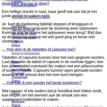
Longen
producten, wat kan ik doen?
Immuunsysteem
Een heftige reactie is naar, maar geeft ook aan dat je het
juiste middel te pakken hebt.
Weerstand & Immuunsysteem
Je kunt de toediening tijdelijk stoppen of teruggaan in
Lusteloos
dosering en heel langzaam de dosering weer opbouwen.
Herstel & boost
Komt de reactie tijdens het opbouwen weer terug? Blijf dan
Bacterie of virus
op de dosering waarop het wél goed ging en bouw niet
Immuunsysteem
Vitaliteit
verder op.
Detox
Hoe dien ik de tabletten of capsules toe?
Nieren & Urinewegen
Tabletten of capsules kunnen door het voer gegeven worden.
Blaas
Laat jouw dier de tablet of capsule in de voerbak liggen, dan
Nieren
kun je een tablet eventueel fijn maken met een pillencrusher
Incontinentie
of tussen 2 lepels. Capsules kunnen open gemaakt worden
Prostaat
waarna je de inhoud door het voer kunt mengen.
Puspiemel
Detox
Hoe kan ik een poeder het beste toedienen?
Wat natvoer, of iets anders dat je hond/kat heel lekker vindt,
EHBO
kan helpen om het wennen aan de smaak van een
supplement makkelijker te maken.
Blessure
Plekje