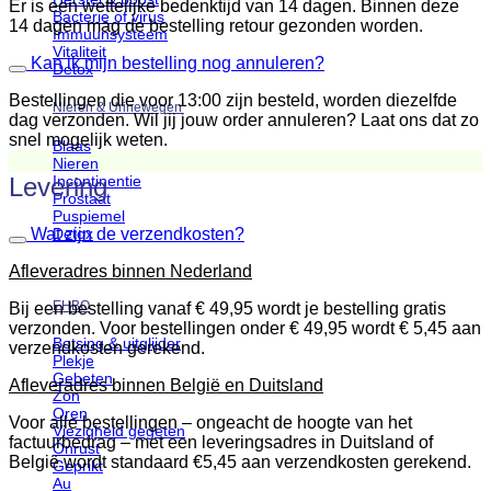
Er is een wettelijke bedenktijd van 14 dagen. Binnen deze
Bacterie of virus
14 dagen mag de bestelling retour gezonden worden.
Immuunsysteem
Vitaliteit
Kan ik mijn bestelling nog annuleren?
Detox
Bestellingen die voor 13:00 zijn besteld, worden diezelfde
Nieren & Urinewegen
dag verzonden. Wil jij jouw order annuleren? Laat ons dat zo
snel mogelijk weten.
Blaas
Nieren
Levering
Incontinentie
Prostaat
Puspiemel
Wat zijn de verzendkosten?
Detox
Afleveradres binnen Nederland
EHBO
Bij een bestelling vanaf € 49,95 wordt je bestelling gratis
verzonden. Voor bestellingen onder € 49,95 wordt € 5,45 aan
Botsing & uitglijder
verzendkosten gerekend.
Plekje
Gebeten
Afleveradres binnen België en Duitsland
Zon
Oren
Voor alle bestellingen – ongeacht de hoogte van het
Viezigheid gegeten
factuurbedrag – met een leveringsadres in Duitsland of
Onrust
België wordt standaard €5,45 aan verzendkosten gerekend.
Geprikt
Au