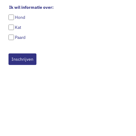
Ik wil informatie over:
Hond
Kat
Paard
Inschrijven