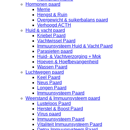
Hormonen paard
Merrie
Hengst & Ruin
Overgewicht & suikerbalans paard
Verhoogd ACTH
Huid & vacht paard
Kriebel Paard
Vachtwissel Paard
Immuunsysteem Huid & Vacht Paard
Parasieten paard
Huid- & Vachtverzorging + Mok
Hoeven & Hoefbevangenheid
Wassen Paard
Luchtwegen paard
Keel Paard
Neus Paard
Longen Paard
Immuunsysteem Paard
Weerstand & Immuunsysteem paard
Lusteloos Paard
Herstel & Boost Paard
Virus paard
Immuunsysteem Paard
Vitaliteit Immuunsysteem Paard
Detox Immuunsysteem Paard