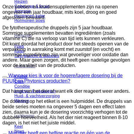
Reizen
Geheugen & focus
Onze poeder- en kruidensupplementen zijn na openen
Agressie
ongeveer een jaar houdbaar, mits koel, droog en goed
Hormonen kater
afgesloten bewaard.
Hormonen poes
De fytotherapeutische druppels zijn 5 jaar houdbaar.
Sommige supplementen bevatten ingrediënten (zoals
Hormonen
vitamine C) die na verloop van tijd iets kunnen verkleuren.
Dit komt doordat het product door het steeds openen van de
Poes
verpakking in aanraking komt met zuurstof (en vocht) en
Kater
sommige ingrediënten zijn wat gevoeliger voor oxidatie dan
Overgewicht & diabetes
andere. Maar geen zorgen, dit heeft geen nadelige gevolgen
voor de kwaliteit van de producten.
Huid & Vacht
Wanneer kies ik voor de hogere/lagere dosering bij de
Kriebel
PUUR en Phytonics producten?
Oren
Conditie
Insecten & parasieten
Dat hangt van het dier af want elk dier reageert weer anders.
Huid- & vachtverzorging
Wassen
De dosering op het etiket is een hulpmiddel. De druppels van
beide series moeten na ongeveer 5 dagen een effect laten
zien, daarna kun je de dosering voorzichtig verhogen tot de
Luchtwegen
dubbele hoeveelheid. Als het dier niet reageert binnen 8-10
dagen, is het niet het juiste middel.
Keel
Neus
Mijn dier heeft een heftige reactie op één van de