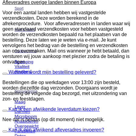
Afleveradres overige landen binnen Europa
Sport
Voor een aantal landen hebben wij vastgestelde
verzendkosten. Deze worden berekend in de
afrekenprocedure. Voor afleveradressen in landen waar wij
geen standaard verzendkosten voor hebben vastgesteld
Hart & Vaten
worden de verzendkosten bepaald na het plaatsen van de
bestelling. Deze laten we je weten via e-mail. Je kunt
vervolgens het bedrag van de bestelling en verzendkosten
aan ons overmaken. Mail ons wanneer je hebt betaald, dan
Oudere hond
versturen wij jouw aankoop met plezier zodra de betaling is
ontvangen.
Beweging
Vitaliteit
Alertheid
Wanneer wordt mijn bestelling geleverd?
Bestellingen die op werkdagen voor 13:00 zijn besteld,
worden diezelfde dag verzonden. Doorgaans wordt je
Spijsvertering
bestelling de volgende dag bezorgd, met uitzondering van
zon- en feestdagen.
Maag
Lever
Kan ik een afwijkende leverdatum kiezen?
Darmen
Microbioom
Nee dat is helaas (op dit moment) niet mogelijk.
Anaalklieren
Overgewicht
Kan ik een afwijkend afleveradres invoeren?
Parasieten
Detox