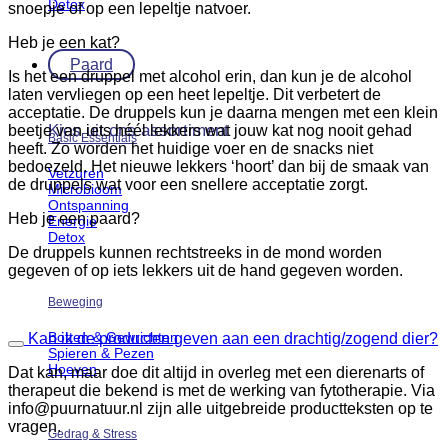
Detox
snoepje of op een lepeltje natvoer.
Heb je een kat?
Paard
Is het een druppel met alcohol erin, dan kun je de alcohol
laten vervliegen op een heet lepeltje. Dit verbetert de
acceptatie. De druppels kun je daarna mengen met een klein
Kies uit ons assortiment
beetje van iets héél lekkers wat jouw kat nog nooit gehad
Basic Essentials
heeft. Zo worden het huidige voer en de snacks niet
bedoezeld. Het nieuwe lekkers ‘hoort’ dan bij de smaak van
Vetzuren
de druppels wat voor een snellere acceptatie zorgt.
Microbioom
Ontspanning
Heb je een paard?
Energie
Detox
De druppels kunnen rechtstreeks in de mond worden
gegeven of op iets lekkers uit de hand gegeven worden.
Beweging
Botten & Gewrichten
Kan ik de producten geven aan een drachtig/zogend dier?
Spieren & Pezen
Hoeven
Dat kan, maar doe dit altijd in overleg met een dierenarts of
therapeut die bekend is met de werking van fytotherapie. Via
info@puurnatuur.nl zijn alle uitgebreide productteksten op te
vragen.
Gedrag & Stress