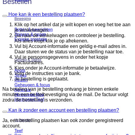
Bestellen
Hoe kan ik een bestelling plaatsen?
Beweging
Klik op het artikel dat je wilt kopen en voeg het toe aan
Botten & gewrichten
je winkelwagen.
Spieren & pezen
Ga naar de winkelwagen en controleer je bestelling.
Fysieke prestatie
Als alles klopt klik je op afrekenen.
Vul bij Account-informatie een geldig e-mail adres in.
Daar sturen we de status van je bestelling naar toe.
Vul je persoonsgegevens in onder het kopje
Gedrag & Stress
Factuuradres.
Kies onder je Account-informatie je betaalwijze.
Angst
Volg de instructies van je bank.
Stress
Je bestelling is geplaatst.
Reizen
Geheugen & focus
Na betaling van je bestelling ontvang je binnen enkele
Agressie
minuten een bestelbevestiging via de mail. De factuur volgt
Hormonen Reu
Hormonen Teef
zodra de bestelling is verzonden.
Kan ik zonder een account een bestelling plaatsen?
Hormonen
Ja, een bestelling plaatsen kan ook zonder geregistreerd
account.
Teef