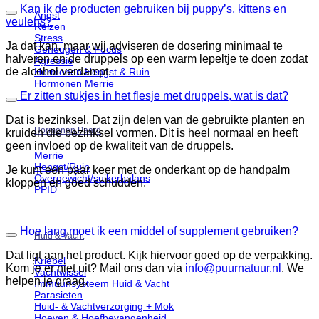
Kan ik de producten gebruiken bij puppy’s, kittens en
Angst
veulens?
Reizen
Stress
Ja dat kan, maar wij adviseren de dosering minimaal te
Geheugen & Focus
halveren en de druppels op een warm lepeltje te doen zodat
Agressie
de alcohol verdampt.
Hormonen Hengst & Ruin
Hormonen Merrie
Er zitten stukjes in het flesje met druppels, wat is dat?
Dat is bezinksel. Dat zijn delen van de gebruikte planten en
Hormonen Paard
kruiden die bezinksel vormen. Dit is heel normaal en heeft
geen invloed op de kwaliteit van de druppels.
Merrie
Hengst/Ruin
Je kunt een paar keer met de onderkant op de handpalm
Overgewicht/suikerbalans
kloppen en goed schudden.
PPID
Hoe lang moet ik een middel of supplement gebruiken?
Huid & Vacht
Dat ligt aan het product. Kijk hiervoor goed op de verpakking.
Kriebel
Kom je er niet uit? Mail ons dan via
info@puurnatuur.nl
. We
Vachtwissel
helpen je graag.
Immuunsysteem Huid & Vacht
Parasieten
Huid- & Vachtverzorging + Mok
Hoeven & Hoefbevangenheid