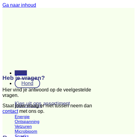
Ga naar inhoud
Menu
Heb je vragen?
Hond
Hier vind je antwoord op de veelgestelde
vragen.
Kies uit ons assortiment
Staat jouw vraag er niet tussen neem dan
Basic Essentials
contact
met ons op.
Energie
Ontspanning
Vetzuren
Microbioom
Snacks