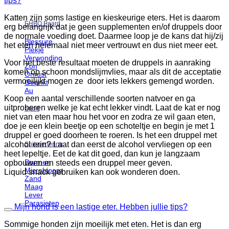
tips?
Katten zijn soms lastige en kieskeurige eters. Het is daarom
EHBO Paard
erg belangrijk dat je geen supplementen en/of druppels door
de normale voeding doet. Daarmee loop je de kans dat hij/zij
Blessure
het eten helemaal niet meer vertrouwt en dus niet meer eet.
Plekje
Verwonding
Voor het beste resultaat moeten de druppels in aanraking
Zon
komen op schoon mondslijmvlies, maar als dit de acceptatie
Onrust
vermoeilijkt mogen ze door iets lekkers gemengd worden.
Geprikt
Au
Koop een aantal verschillende soorten natvoer en ga
uitproberen welke je kat echt lekker vindt. Laat de kat er nog
Sport
niet van eten maar hou het voor en zodra ze wil gaan eten,
doe je een klein beetje op een schoteltje en begin je met 1
druppel er goed doorheen te roeren. Is het een druppel met
alcohol erin? Laat dan eerst de alcohol vervliegen op een
Spijsvertering
heet lepeltje. Eet de kat dit goed, dan kun je langzaam
Darmen
opbouwen en steeds een druppel meer geven.
Microbioom
Liquid snack gebruiken kan ook wonderen doen.
Zand
Maag
Lever
Parasieten
Mijn hond is een lastige eter. Hebben jullie tips?
Sommige honden zijn moeilijk met eten. Het is dan erg