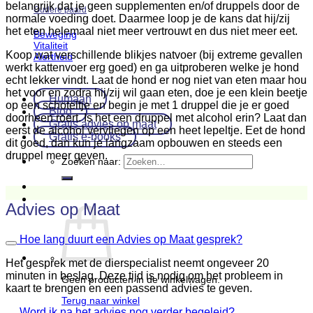
belangrijk dat je geen supplementen en/of druppels door de
Oudere paard
normale voeding doet. Daarmee loop je de kans dat hij/zij
het eten helemaal niet meer vertrouwt en dus niet meer eet.
Beweging
Vitaliteit
Koop wat verschillende blikjes natvoer (bij extreme gevallen
Alertheid
werkt kattenvoer erg goed) en ga uitproberen welke je hond
echt lekker vindt. Laat de hond er nog niet van eten maar hou
het voor en zodra hij/zij wil gaan eten, doe je een klein beetje
Humaan
op een schoteltje en begin je met 1 druppel die je er goed
Blog
doorheen roert. Is het een druppel met alcohol erin? Laat dan
Gratis advies op maat
eerst de alcohol vervliegen op een heet lepeltje. Eet de hond
Gratis e-books
dit goed, dan kun je langzaam opbouwen en steeds een
druppel meer geven.
Zoeken naar:
Advies op Maat
Hoe lang duurt een Advies op Maat gesprek?
Het gesprek met de dierspecialist neemt ongeveer 20
minuten in beslag. Deze tijd is nodig om het probleem in
Geen producten in de winkelwagen.
kaart te brengen en een passend advies te geven.
Terug naar winkel
Word ik na het advies nog verder begeleid?