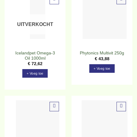
Toevoegen
Toevoegen
aan
aan
verlanglijst
verlanglijst
UITVERKOCHT
Icelandpet Omega-3
Phytonics Multivit 250g
Oil 1000ml
€
43,88
€
72,62
+ Voeg toe
+ Voeg toe
Toevoegen
Toevoegen
aan
aan
verlanglijst
verlanglijst