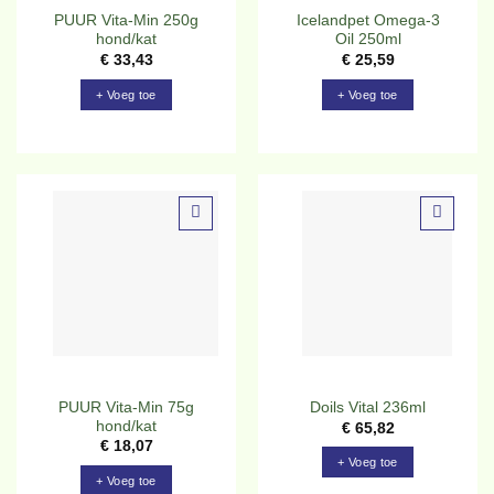
PUUR Vita-Min 250g
Icelandpet Omega-3
hond/kat
Oil 250ml
€
33,43
€
25,59
+ Voeg toe
+ Voeg toe
Toevoegen
Toevoegen
aan
aan
verlanglijst
verlanglijst
PUUR Vita-Min 75g
Doils Vital 236ml
hond/kat
€
65,82
€
18,07
+ Voeg toe
+ Voeg toe