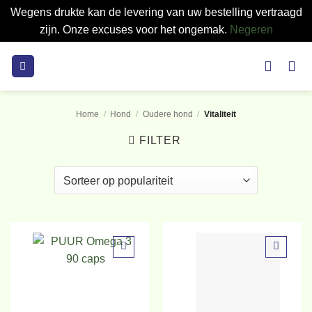
Wegens drukte kan de levering van uw bestelling vertraagd
zijn. Onze excuses voor het ongemak.
Negeren
Ga
naar
inhoud
Home
/
Hond
/
Oudere hond
/
Vitaliteit
FILTER
Toevoegen
Toevoegen
aan
aan
verlanglijst
verlanglijst