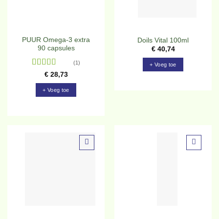
PUUR Omega-3 extra
Doils Vital 100ml
90 capsules
€
40,74
(1)
+ Voeg toe
Gewaardeerd
€
28,73
5
uit 5
+ Voeg toe
Toevoegen
Toevoegen
aan
aan
verlanglijst
verlanglijst