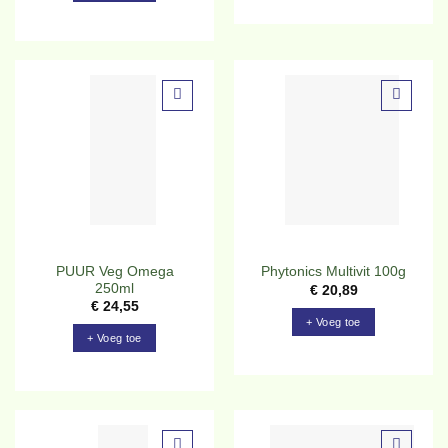
Toevoegen
Toevoegen
aan
aan
verlanglijst
verlanglijst
PUUR Veg Omega
Phytonics Multivit 100g
250ml
€
20,89
€
24,55
+ Voeg toe
+ Voeg toe