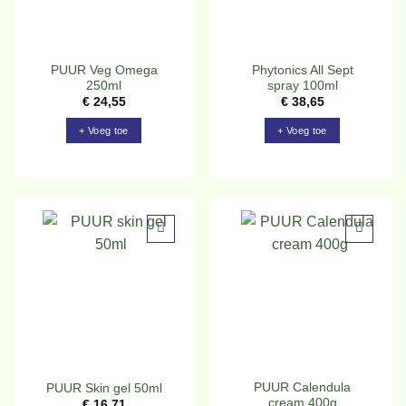
PUUR Veg Omega
Phytonics All Sept
250ml
spray 100ml
€
24,55
€
38,65
+ Voeg toe
+ Voeg toe
Toevoegen
Toevoegen
aan
aan
verlanglijst
verlanglijst
PUUR Calendula
PUUR Skin gel 50ml
cream 400g
€
16,71