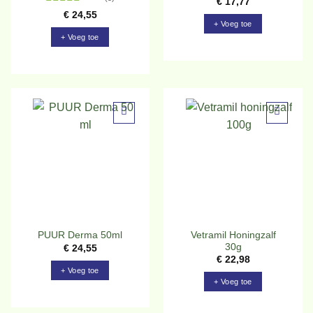
€
17,77
Gewaardeerd
€
24,55
4.8
uit 5
+ Voeg toe
+ Voeg toe
Toevoegen
Toevoegen
aan
aan
verlanglijst
verlanglijst
Vetramil Honingzalf
PUUR Derma 50ml
30g
€
24,55
€
22,98
+ Voeg toe
+ Voeg toe