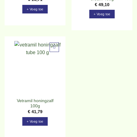
€
49,10
+ Voeg toe
+ Voeg toe
Toevoegen
aan
verlanglijst
Vetramil honingzalf
100g
€
41,79
+ Voeg toe