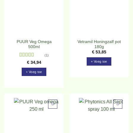
aan
aan
verlanglijst
verlanglijst
PUUR Veg Omega
Vetramil Honingzalf pot
500ml
180g
€
53,85
(1)
Gewaardeerd
+ Voeg toe
€
34,94
5
uit 5
+ Voeg toe
Toevoegen
Toevoegen
aan
aan
verlanglijst
verlanglijst