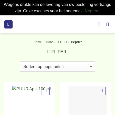
Wegens drukte kan de levering van uw bestelling vertraagd
zijn. Onze excuses voor het ongemak.
Negeren
Ga
naar
inhoud
Home
/
Hond
/
EHBO
/
Geprikt
FILTER
Toevoegen
Toevoegen
aan
aan
verlanglijst
verlanglijst