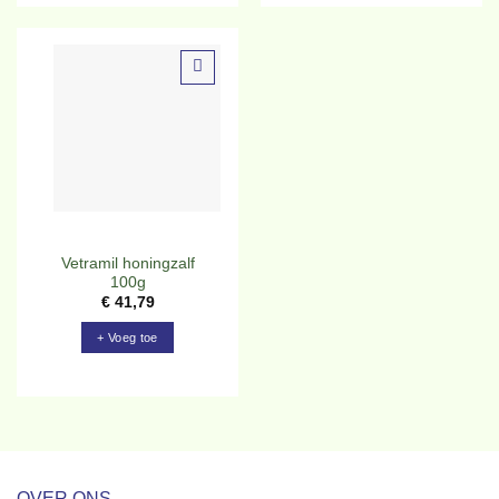
Toevoegen
aan
verlanglijst
Vetramil honingzalf
100g
€
41,79
+ Voeg toe
OVER ONS