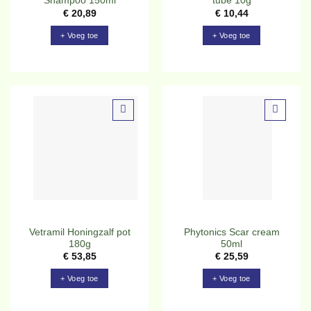
Shampoo 150ml
tube 10g
€
20,89
€
10,44
+ Voeg toe
+ Voeg toe
Toevoegen
Toevoegen
aan
aan
verlanglijst
verlanglijst
Vetramil Honingzalf pot
Phytonics Scar cream
180g
50ml
€
53,85
€
25,59
+ Voeg toe
+ Voeg toe