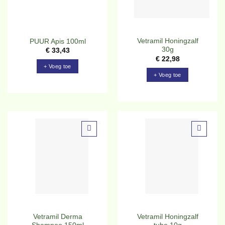
Vetramil Honingzalf
PUUR Apis 100ml
30g
€
33,43
€
22,98
+ Voeg toe
+ Voeg toe
Toevoegen
Toevoegen
aan
aan
verlanglijst
verlanglijst
Vetramil Derma
Vetramil Honingzalf