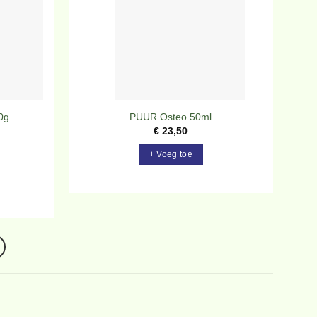
0g
PUUR Osteo 50ml
€
23,50
+ Voeg toe