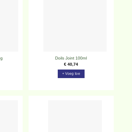
rlanglijst
verlanglijst
0g
Doils Joint 100ml
€
40,74
+ Voeg toe
evoegen
Toevoegen
aan
aan
rlanglijst
verlanglijst