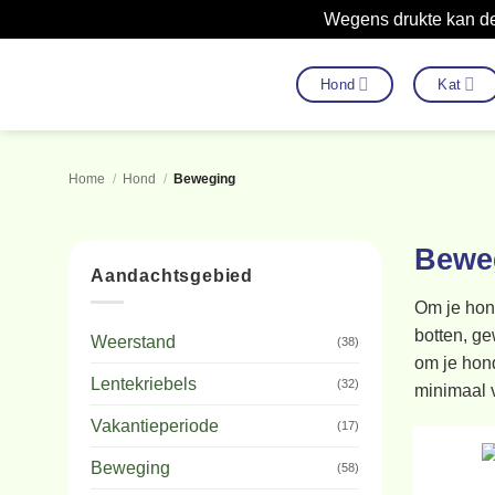
Wegens drukte kan de
Ga
naar
Hond
Kat
inhoud
Home
/
Hond
/
Beweging
Bewe
Aandachtsgebied
Om je hond
botten, ge
Weerstand
(38)
om je hond
Lentekriebels
(32)
minimaal v
Vakantieperiode
(17)
Beweging
(58)