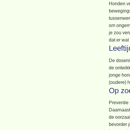
Honden ver
bewegingsa
tussenwerv
om ongemak
je zou ver
dat er wa
Leefti
De doserin
de ontwik
jonge hond
(oudere) h
Op zo
Preventie 
Daarnaast
de oorzaak
bevorder 