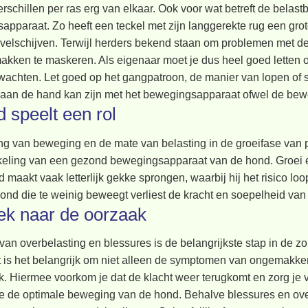
schillen per ras erg van elkaar. Ook voor wat betreft de belas
pparaat. Zo heeft een teckel met zijn langgerekte rug een grot
elschijven. Terwijl herders bekend staan om problemen met de 
ken te maskeren. Als eigenaar moet je dus heel goed letten op
wachten. Let goed op het gangpatroon, de manier van lopen of so
t aan de hand kan zijn met het bewegingsapparaat ofwel de be
jd speelt een rol
g van beweging en de mate van belasting in de groeifase van p
keling van een gezond bewegingsapparaat van de hond. Groei en
 maakt vaak letterlijk gekke sprongen, waarbij hij het risico l
ond die te weinig beweegt verliest de kracht en soepelheid va
ek naar de oorzaak
van overbelasting en blessures is de belangrijkste stap in de 
 is het belangrijk om niet alleen de symptomen van ongemakke
. Hiermee voorkom je dat de klacht weer terugkomt en zorg je v
je de optimale beweging van de hond. Behalve blessures en ove