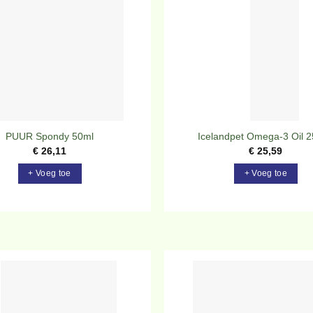
verlanglijst
ve
PUUR Spondy 50ml
Icelandpet Omega-3 Oil 
€
26,11
€
25,59
+ Voeg toe
+ Voeg toe
Toevoegen
To
aan