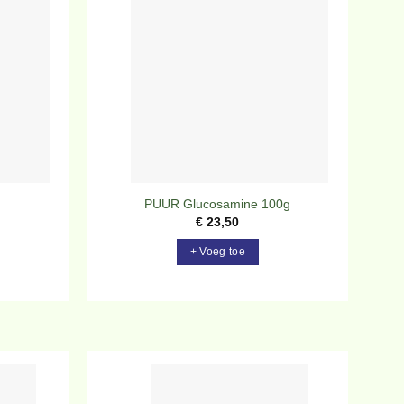
evoegen
Toevoegen
aan
aan
rlanglijst
verlanglijst
PUUR Glucosamine 100g
€
23,50
+ Voeg toe