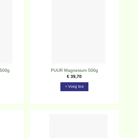
evoegen
Toevoegen
aan
aan
rlanglijst
verlanglijst
 500g
PUUR Magnesium 500g
€
39,70
+ Voeg toe
evoegen
Toevoegen
aan
aan