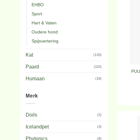
EHBO
Sport
Hart & Vaten
Oudere hond
Spijsvertering
Kat
(133)
Paard
(115)
PUU
Humaan
(18)
Merk
Doils
(2)
Icelandpet
(3)
Phytonics
(8)