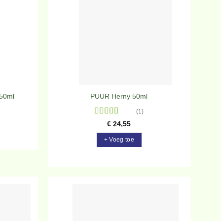
rlanglijst
verlanglijst
250ml
PUUR Herny 50ml
(1)
Gewaardeerd
€
24,55
5
uit 5
+ Voeg toe
evoegen
Toevoegen
aan
aan