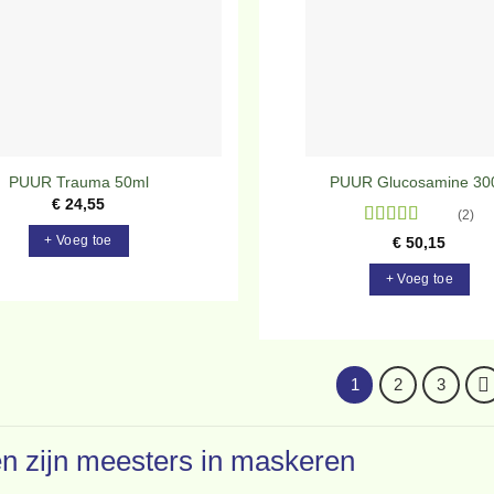
PUUR Trauma 50ml
PUUR Glucosamine 30
€
24,55
(2)
Gewaardeerd
+ Voeg toe
€
50,15
5
uit 5
+ Voeg toe
1
2
3
n zijn meesters in maskeren