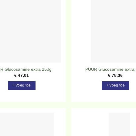
Toevoegen
To
aan
verlanglijst
ve
R Glucosamine extra 250g
PUUR Glucosamine extra
€
47,01
€
78,36
+ Voeg toe
+ Voeg toe
Toevoegen
To
aan