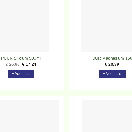
verlanglijst
ve
PUUR Silicium 500ml
PUUR Magnesium 15
Oorspronkelijke
Huidige
€
26,86
€
17,24
€
20,89
prijs
prijs
was:
is:
+ Voeg toe
+ Voeg toe
€ 26,86.
€ 17,24.
Toevoegen
To
aan
verlanglijst
ve