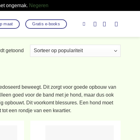
 het ongemak.
Negeren
op maat
Gratis e-books
Gesorteerd
rdt getoond
op
populariteit
n gedoseerd beweegt. Dit zorgt voor goede opbouw van
 alleen goed voor de band met je hond, maar dus ook
tig opbouwt. Dit voorkomt blessures. Een hond moet
 tot een rondje van een kwartier.