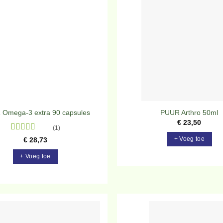
Toevoegen
To
aan
verlanglijst
ve
Omega-3 extra 90 capsules
PUUR Arthro 50ml
€
23,50
(1)
Gewaardeerd
+ Voeg toe
€
28,73
5
uit 5
+ Voeg toe