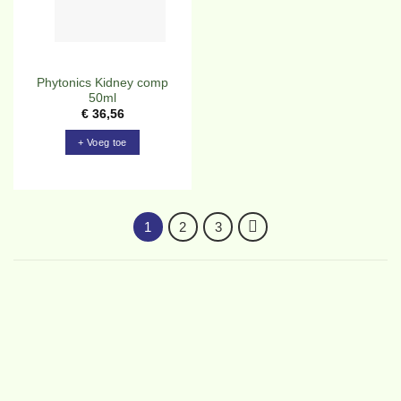
Phytonics Kidney comp
50ml
€
36,56
+ Voeg toe
1
2
3