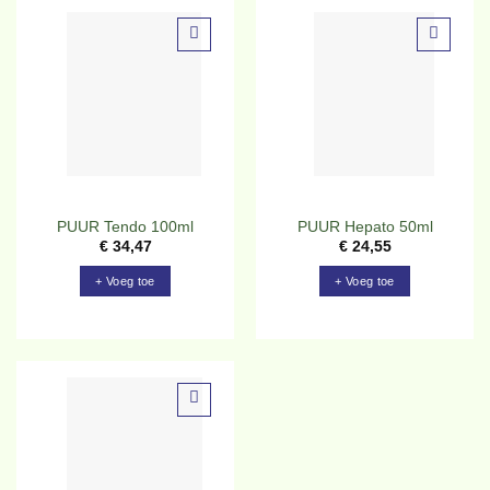
Toevoegen
Toevoegen
aan
aan
verlanglijst
verlanglijst
PUUR Tendo 100ml
PUUR Hepato 50ml
€
34,47
€
24,55
+ Voeg toe
+ Voeg toe
Toevoegen
aan
verlanglijst