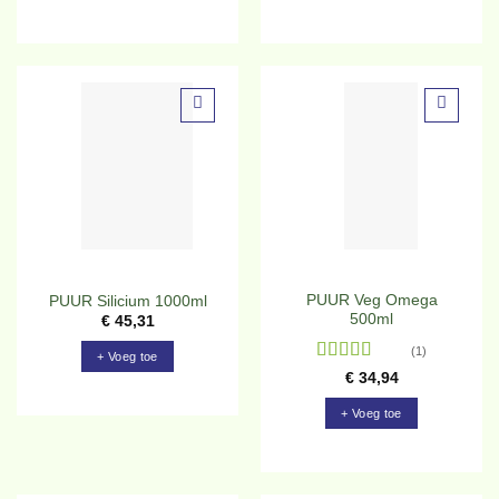
Toevoegen
Toevoegen
aan
aan
verlanglijst
verlanglijst
PUUR Veg Omega
PUUR Silicium 1000ml
500ml
€
45,31
(1)
+ Voeg toe
Gewaardeerd
€
34,94
5
uit 5
+ Voeg toe