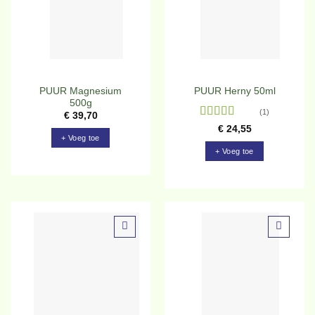
verlanglijst
verlanglijst
PUUR Magnesium
PUUR Herny 50ml
500g
(1)
€
39,70
Gewaardeerd
€
24,55
5
uit 5
+ Voeg toe
+ Voeg toe
Toevoegen
Toevoegen
aan
aan
verlanglijst
verlanglijst