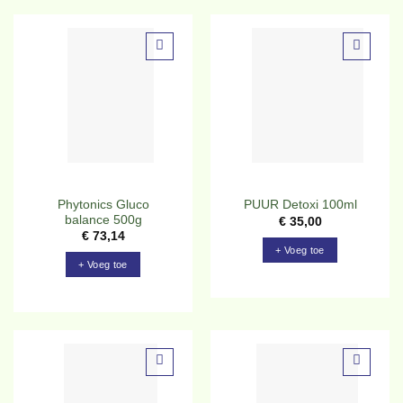
Toevoegen
Toevoegen
aan
aan
verlanglijst
verlanglijst
Phytonics Gluco
PUUR Detoxi 100ml
balance 500g
€
35,00
€
73,14
+ Voeg toe
+ Voeg toe
Toevoegen
Toevoegen
aan
aan