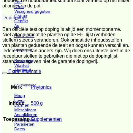
houden. De houdbaarheidsdatum staat vermeld op het etiket
Zon
of onder op de pot.
Oren
Viezigheid gegeten
Onrust
Dopingvrij?
Geprikt
Au
Een officiële test op doping is altijd een momentopname.
Niet alleen omdat de planten op de FEI lijst (verboden
Hart & Vaten
stoffen) steeds veranderen. Ook omdat de inhoudsstoffen
van planten gedurende de teelt en oogst kunnen verschillen.
Oudere kat
Iedere batch kan anders zijn. Wij doen ons uiterste best in de
receptuur stoffen te gebruiken die niet op de dopinglijst
Beweging
staan, maar geven niet de garantie dopingvrij.
Vitaliteit
Alertheid
Extra informatie
Spijsvertering
Merk
Phytonics
Maag
Lever
Inhoud
500 g
Darmen
Microbioom
Anaalklieren
Toepassing
Supplementen
Overgewicht
Parasieten
Detox