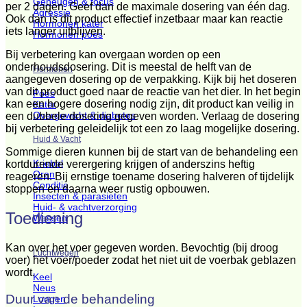
Geheugen & focus
per 2 dagen. Geef dan de maximale dosering van één dag.
Agressie
Ook dan is dit product effectief inzetbaar maar kan reactie
Hormonen kater
iets langer uitblijven.
Hormonen poes
Bij verbetering kan overgaan worden op een
onderhoudsdosering. Dit is meestal de helft van de
Hormonen
aangegeven dosering op de verpakking. Kijk bij het doseren
van dit product goed naar de reactie van het dier. In het begin
Poes
kan een hogere dosering nodig zijn, dit product kan veilig in
Kater
Overgewicht & diabetes
een dubbele dosering gegeven worden. Verlaag de dosering
bij verbetering geleidelijk tot een zo laag mogelijke dosering.
Huid & Vacht
Sommige dieren kunnen bij de start van de behandeling een
Kriebel
kortdurende verergering krijgen of anderszins heftig
Oren
reageren. Bij ernstige toename dosering halveren of tijdelijk
Conditie
stoppen en daarna weer rustig opbouwen.
Insecten & parasieten
Huid- & vachtverzorging
Toediening
Wassen
Kan over het voer gegeven worden. Bevochtig (bij droog
Luchtwegen
voer) het voer/poeder zodat het niet uit de voerbak geblazen
wordt.
Keel
Neus
Duur van de behandeling
Longen