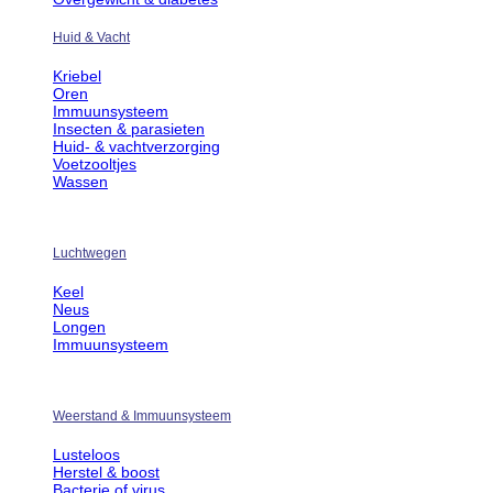
Huid & Vacht
Kriebel
Oren
Immuunsysteem
Insecten & parasieten
Huid- & vachtverzorging
Voetzooltjes
Wassen
Luchtwegen
Keel
Neus
Longen
Immuunsysteem
Weerstand & Immuunsysteem
Lusteloos
Herstel & boost
Bacterie of virus