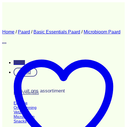
Ga
naar
inhoud
Home
/
Paard
/
Basic Essentials Paard
/
Microbioom Paard
Menu
Hond
Kies uit ons assortiment
Basic Essentials
Energie
Ontspanning
Vetzuren
Microbioom
Snacks