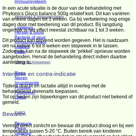
Immuunsysteem
In een acute situatie is de duur van de behandeling met
Phytonics Gluco balance 500g relatief kort. Dit kan variëren
Weerstand & Immuunsysteem
van enkele dagen tot 3 weken. Ga bij verbetering nog enige
dagen door met toediening van dit product. Bij langdurig
Lusteloos
ongemak is het effect meestal zichtbaar na 1 tot 3 weken.
Herstel & boost
Bacterie of virus
Dit product kan blijvend worden gegeven. Het is raadzaam
Immuunsysteem
om na iedere 6 tot 8 weken een stopweek in te lassen.
Vitaliteit
Zodoende kan na de stopweek de ‘prikkel’ opnieuw worden
Detox
aangeboden. Hervat de behandeling direct indien daartoe
aanleiding is.
Nieren & Urinewegen
Blaas
Interactie en contra-indicatie
Nieren
Incontinentie
Tijdens dracht en lactatie altijd in overleg met de
Prostaat
behandelend dierenarts toepassen.
Puspiemel
Tot op heden zijn bijwerkingen van dit product niet bekend of
Detox
gemeld.
EHBO
Bewaren
Blessure
Vermijd direct zonlicht en bewaar dit product droog en bij een
Plekje
temperatuur tussen 5-20 °C. Buiten bereik van kinderen
Gebeten