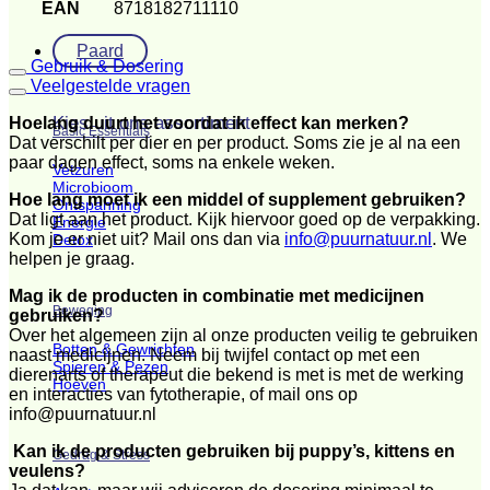
EAN
8718182711110
Paard
Gebruik & Dosering
Veelgestelde vragen
Kies uit ons assortiment
Hoelang duurt het voordat ik effect kan merken?
Basic Essentials
Dat verschilt per dier en per product. Soms zie je al na een
paar dagen effect, soms na enkele weken.
Vetzuren
Microbioom
Hoe lang moet ik een middel of supplement gebruiken?
Ontspanning
Dat ligt aan het product. Kijk hiervoor goed op de verpakking.
Energie
Kom je er niet uit? Mail ons dan via
info@puurnatuur.nl
. We
Detox
helpen je graag.
Mag ik de producten in combinatie met medicijnen
Beweging
gebruiken?
Over het algemeen zijn al onze producten veilig te gebruiken
Botten & Gewrichten
naast medicijnen. Neem bij twijfel contact op met een
Spieren & Pezen
dierenarts of therapeut die bekend is met is met de werking
Hoeven
en interacties van fytotherapie, of mail ons op
info@puurnatuur.nl
Kan ik de producten gebruiken bij puppy’s, kittens en
Gedrag & Stress
veulens?