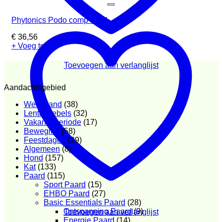
Phytonics Podo comp 50ml
€
36,56
+ Voeg toe
Toevoegen aan verlanglijst
Aandachtsgebied
Weerstand
(38)
Lentekriebels
(32)
Vakantieperiode
(17)
Beweging
(58)
Feestdagen
(29)
Algemeen
(8)
Hond
(157)
Kat
(133)
Paard
(115)
Sport Paard
(15)
EHBO Paard
(27)
Basic Essentials Paard
(28)
Ontspanning Paard
(9)
Toevoegen aan verlanglijst
Energie Paard
(14)