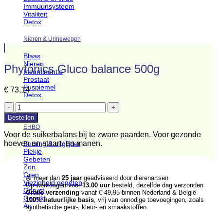
Immuunsysteem
Vitaliteit
Detox
Nieren & Urinewegen
Blaas
Nieren
Phytonics Gluco balance 500g
Incontinentie
Prostaat
Puspiemel
€
73,14
Detox
Phytonics
Gluco
Bestellen
balance
EHBO
500g
Voor de suikerbalans bij te zware paarden. Voor gezonde
aantal
hoeven en staart- en manen.
Botsing & uitglijder
Plekje
Gebeten
Zon
Oren
Al meer dan
25 jaar
geadviseerd door dierenartsen
Viezigheid gegeten
Op werkdagen voor
13.00 uur
besteld, dezelfde dag verzonden
Onrust
Gratis verzending
vanaf € 49,95 binnen Nederland & België
Geprikt
100% natuurlijke basis
, vrij van onnodige toevoegingen, zoals
Au
synthetische geur-, kleur- en smaakstoffen.