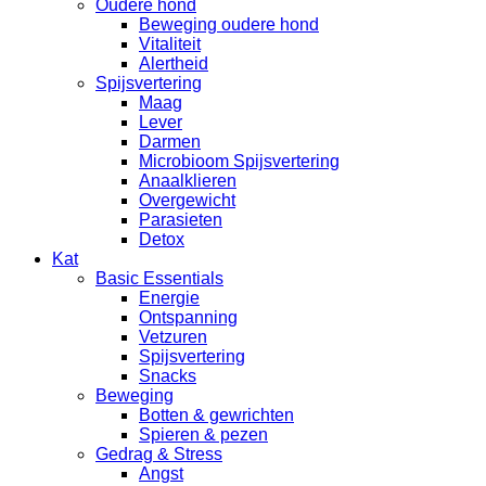
Oudere hond
Beweging oudere hond
Vitaliteit
Alertheid
Spijsvertering
Maag
Lever
Darmen
Microbioom Spijsvertering
Anaalklieren
Overgewicht
Parasieten
Detox
Kat
Basic Essentials
Energie
Ontspanning
Vetzuren
Spijsvertering
Snacks
Beweging
Botten & gewrichten
Spieren & pezen
Gedrag & Stress
Angst