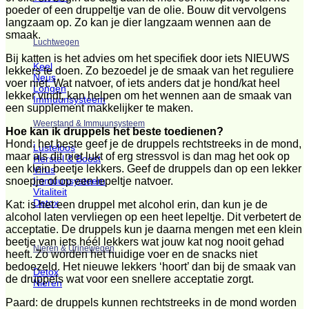
poeder of een druppeltje van de olie. Bouw dit vervolgens
langzaam op. Zo kan je dier langzaam wennen aan de
smaak.
Luchtwegen
Bij katten is het advies om het specifiek door iets NIEUWS
Keel
lekkers te doen. Zo bezoedel je de smaak van het reguliere
Neus
voer niet. Wat natvoer, of iets anders dat je hond/kat heel
Longen
lekker vindt, kan helpen om het wennen aan de smaak van
Immuunsysteem
een supplement makkelijker te maken.
Weerstand & Immuunsysteem
Hoe kan ik druppels het beste toedienen?
Hond: het beste geef je de druppels rechtstreeks in de mond,
Lusteloos
maar als dit niet lukt of erg stressvol is dan mag het ook op
Herstel & Boost
een klein beetje lekkers. Geef de druppels dan op een lekker
Virus
snoepje of op een lepeltje natvoer.
Immuunsysteem
Vitaliteit
Detox
Kat: is het een druppel met alcohol erin, dan kun je de
alcohol laten vervliegen op een heet lepeltje. Dit verbetert de
acceptatie. De druppels kun je daarna mengen met een klein
beetje van iets héél lekkers wat jouw kat nog nooit gehad
Nieren & Urinewegen
heeft. Zo worden het huidige voer en de snacks niet
bedoezeld. Het nieuwe lekkers ‘hoort’ dan bij de smaak van
Detox
de druppels wat voor een snellere acceptatie zorgt.
Nieren
Paard: de druppels kunnen rechtstreeks in de mond worden