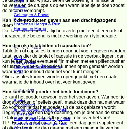
Ja dat kan, maar wij adviseren de dosering minimaal te
Angst
halveren en de druppels op een warm lepeltje te doen zodat
Reizen
Stress
de alcohol verdampt.
Geheugen & Focus
Agressie
Kan ik de producten geven aan een drachtig/zogend
Hormonen Hengst & Ruin
dier?
Hormonen Merrie
Dat kan, maar doe dit altijd in overleg met een dierenarts of
therapeut die bekend is met de werking van fytotherapie.
Hoe dien ik de tabletten of capsules toe?
Hormonen Paard
Tabletten of capsules kunnen door het voer gegeven worden.
Laat jouw dier de tablet of capsule in de voerbak liggen, dan
Merrie
kun je een tablet eventueel fijn maken met een pillencrusher
Hengst/Ruin
of tussen 2 lepels. Capsules kunnen open gemaakt worden
Overgewicht/suikerbalans
PPID
waarna je de inhoud door het voer kunt mengen.
Oliecapsules kunnen worden opengeprikt met een naald,
waarna je de inhoud over het voer kunt geven.
Huid & Vacht
Hoe kan ik een poeder het beste toedienen?
Je kunt het poeder gewoon over het voer geven. Wanneer je
Kriebel
droge brokken of pellets geeft, maak deze dan nat met water.
Vachtwissel
Zo voorkom je dat het poeder uit de bak geblazen wordt.
Immuunsysteem Huid & Vacht
Begin altijd met een lage dosering, om je dier aan de smaak
Parasieten
te laten wennen. Dit geldt ook voor olie over het voer!
Huid- & Vachtverzorging + Mok
TIP: Eet je dier het niet op? Geef een dag geen supplement
Hoeven & Hoefbevangenheid
of olie en begin de dag daarna met een mespuntje van het
Wassen