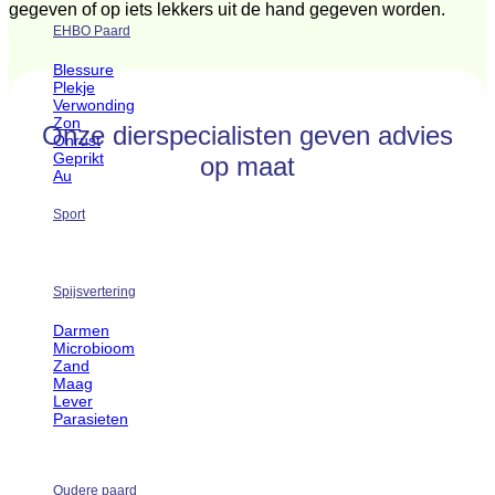
gegeven of op iets lekkers uit de hand gegeven worden.
EHBO Paard
Blessure
Plekje
Verwonding
Zon
Onze dierspecialisten geven advies
Onrust
Geprikt
op maat
Au
Sport
Spijsvertering
Darmen
Microbioom
Zand
Maag
Lever
Parasieten
Oudere paard