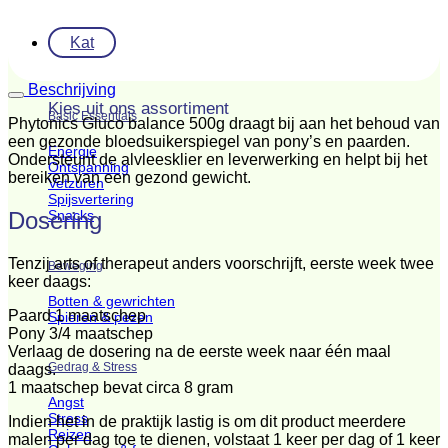
Kat
Beschrijving
Kies uit ons assortiment
Basic Essentials
Phytonics Gluco balance 500g draagt bij aan het behoud van
een gezonde bloedsuikerspiegel van pony’s en paarden.
Energie
Ondersteunt de alvleesklier en leverwerking en helpt bij het
Ontspanning
bereiken van een gezond gewicht.
Vetzuren
Spijsvertering
Snacks
Dosering
Tenzij arts of therapeut anders voorschrijft, eerste week twee
Beweging
keer daags:
Botten & gewrichten
Paard 1 maatschep
Spieren & pezen
Pony 3/4 maatschep
Verlaag de dosering na de eerste week naar één maal
Gedrag & Stress
daags.
1 maatschep bevat circa 8 gram
Angst
Stress
Indien het in de praktijk lastig is om dit product meerdere
Reizen
malen per dag toe te dienen, volstaat 1 keer per dag of 1 keer