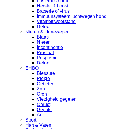
Lusteloos hond
Herstel & boost
Bacterie of virus
Immuunsysteem luchtwegen hond
Vitaliteit weerstand
Detox
Nieren & Urinewegen
Blaas
Nieren
Incontinentie
Prostaat
Puspiemel
Detox
EHBO
Blessure
Plekje
Gebeten
Zon
Oren
Viezigheid gegeten
Onrust
Geprikt
Au
Sport
Hart & Vaten