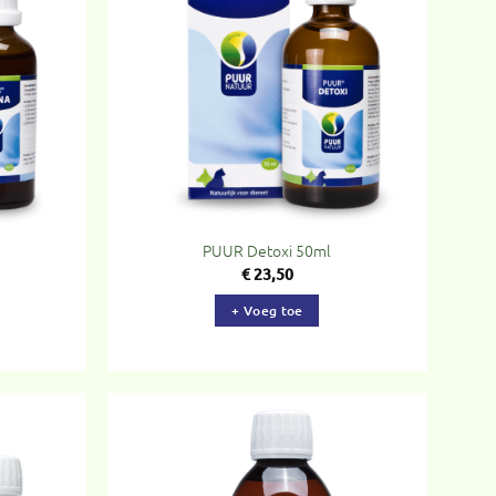
evoegen
Toevoegen
aan
aan
rlanglijst
verlanglijst
PUUR Detoxi 50ml
€
23,50
+ Voeg toe
evoegen
Toevoegen
aan
aan