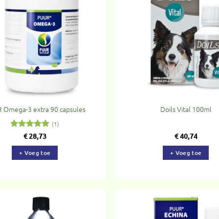
Toevoegen
To
aan
verlanglijst
ve
 Omega-3 extra 90 capsules
Doils Vital 100ml
(1)
Gewaardeerd
€
28,73
€
40,74
5
uit 5
+ Voeg toe
+ Voeg toe