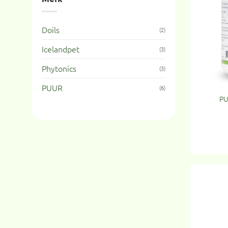
Doils
(2)
Icelandpet
(3)
Phytonics
(3)
PUUR
(6)
PU