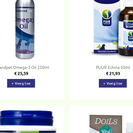
Toevoegen
To
aan
verlanglijst
ve
landpet Omega-3 Oil 250ml
PUUR Echina 50ml
€
25,59
€
21,93
+ Voeg toe
+ Voeg toe
Toevoegen
To
aan