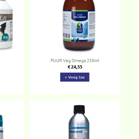
rlanglijst
verlanglijst
PUUR Veg Omega 250ml
€
24,55
+ Voeg toe
evoegen
Toevoegen
aan
aan
rlanglijst
verlanglijst