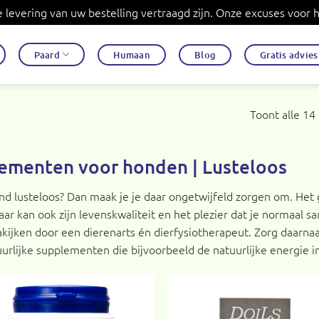
levering van uw bestelling vertraagd zijn. Onze excuses voor
Paard
Humaan
Blog
Gratis advie
Toont alle 14
ementen voor honden | Lusteloos
nd lusteloos? Dan maak je je daar ongetwijfeld zorgen om. Het
ar kan ook zijn levenskwaliteit en het plezier dat je normaal sam
kijken door een dierenarts én dierfysiotherapeut. Zorg daarnaa
rlijke supplementen die bijvoorbeeld de natuurlijke energie in