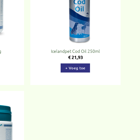
g
Icelandpet Cod Oil 250ml
€
21,93
+ Voeg toe
evoegen
aan
rlanglijst