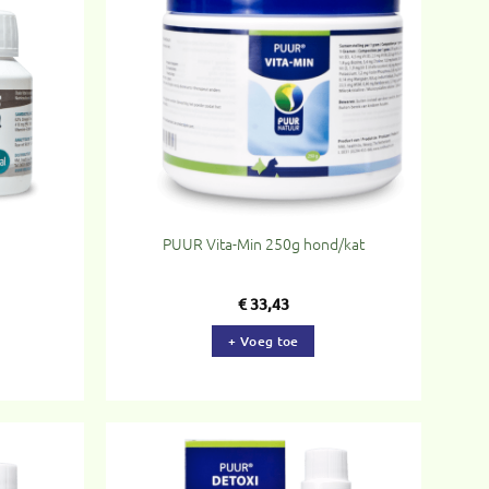
evoegen
Toevoegen
aan
aan
rlanglijst
verlanglijst
PUUR Vita-Min 250g hond/kat
€
33,43
+ Voeg toe