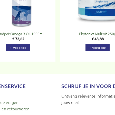
andpet Omega-3 Oil 1000ml
Phytonics Multivit 250
€
72,62
€
43,88
+ Voeg toe
+ Voeg toe
ENSERVICE
SCHRIJF JE IN VOOR
Ontvang relevante informatie
lde vragen
jouw dier!
 en retourneren