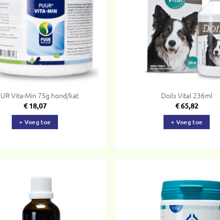
verlanglijst
ve
UR Vita-Min 75g hond/kat
Doils Vital 236ml
€
18,07
€
65,82
+ Voeg toe
+ Voeg toe
Toevoegen
To
aan
verlanglijst
ve