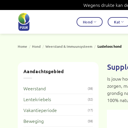
Wegens drukte kan de 
Ga
naar
Hond
Kat
inhoud
Home
/
Hond
/
Weerstand & Immuunsysteem
/
Lusteloos hond
Suppl
Aandachtsgebied
Is jouw ho
zorgen, ma
Weerstand
(38)
grondig na
Lentekriebels
100% natuu
(32)
Vakantieperiode
(17)
Beweging
(58)