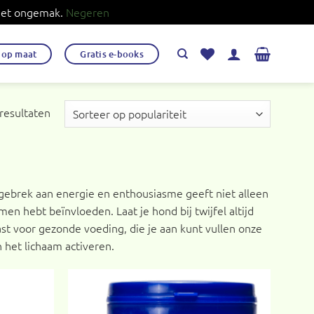
 het ongemak.
Negeren
s op maat
Gratis e-books
Gesorteerd
 resultaten
op
populariteit
 gebrek aan energie en enthousiasme geeft niet alleen
en hebt beïnvloeden. Laat je hond bij twijfel altijd
st voor gezonde voeding, die je aan kunt vullen onze
 het lichaam activeren.