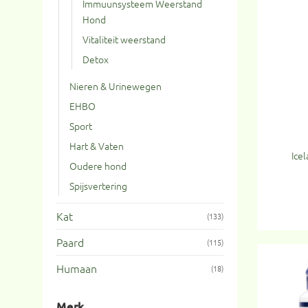
Immuunsysteem Weerstand
Hond
Vitaliteit weerstand
Detox
Nieren & Urinewegen
EHBO
Sport
Hart & Vaten
Ice
Oudere hond
Spijsvertering
Kat
(133)
Paard
(115)
Humaan
(18)
Merk