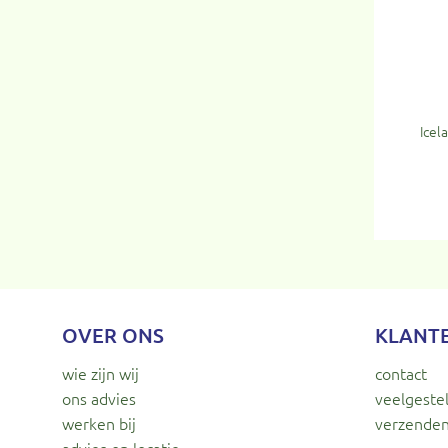
Icel
OVER ONS
KLANT
wie zijn wij
contact
ons advies
veelgeste
werken bij
verzenden