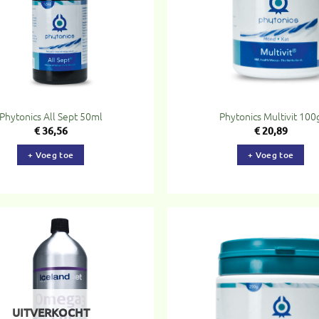
Phytonics All Sept 50ml
Phytonics Multivit 100
€
36,56
€
20,89
+ Voeg toe
+ Voeg toe
Toevoegen
To
aan
verlanglijst
ve
UITVERKOCHT