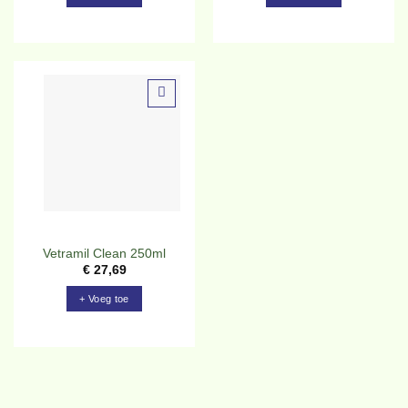
Toevoegen
aan
verlanglijst
Vetramil Clean 250ml
€
27,69
+ Voeg toe