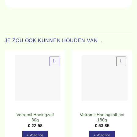
JE ZOU OOK KUNNEN HOUDEN VAN …
Toevoegen
Toevoegen
aan
aan
verlanglijst
verlanglijst
Vetramil Honingzalf
Vetramil Honingzalf pot
30g
180g
€
22,98
€
53,85
+ Voeg toe
+ Voeg toe