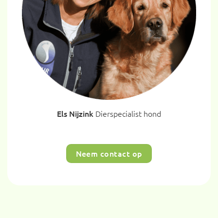
at
Els Nijzink
Dierspecialist hond
Neem contact op