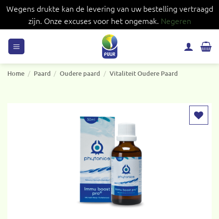
Wegens drukte kan de levering van uw bestelling vertraagd
zijn. Onze excuses voor het ongemak.
Negeren
Ga
naar
inhoud
/
/
/
Home
Paard
Oudere paard
Vitaliteit Oudere Paard
Toevoegen
aan
verlanglijst