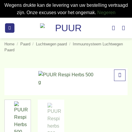
Wegens drukte kan de levering van uw bestelling vertraagd
zijn. Onze excuses voor het ongemak.
Negeren
Ga
naar
inhoud
Home
/
Paard
/
Luchtwegen paard
/
Immuunsysteem Luchtwegen
Paard
Toevoegen
aan
verlanglijst