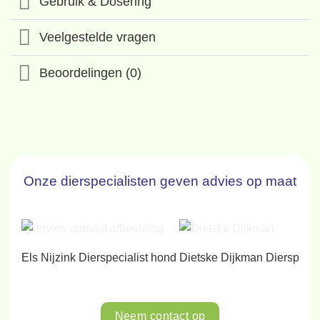
Gebruik & Dosering
Veelgestelde vragen
Beoordelingen (0)
Onze dierspecialisten geven advies op maat
Els Nijzink
Dierspecialist hond
Dietske Dijkman
Dierspecia
Neem contact op