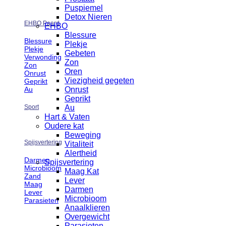
Puspiemel
Detox Nieren
EHBO Paard
EHBO
Blessure
Blessure
Plekje
Plekje
Gebeten
Verwonding
Zon
Zon
Oren
Onrust
Viezigheid gegeten
Geprikt
Au
Onrust
Geprikt
Sport
Au
Hart & Vaten
Oudere kat
Beweging
Spijsvertering
Vitaliteit
Alertheid
Darmen
Spijsvertering
Microbioom
Maag Kat
Zand
Lever
Maag
Darmen
Lever
Microbioom
Parasieten
Anaalklieren
Overgewicht
Parasieten