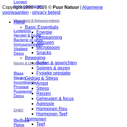
Longen
Immuunsysteem
Copyright 1990 - 2026 ©
Puur Natuur
|
Algemene
voorwaarden
-
privacy beleid
Weerstand & Immuunsysteem
Hond
Basic Essentials
Lusteloos
Energie
Herstel & boost
Ontspanning
Bacterie of virus
Vetzuren
Immuunsysteem
Microbioom
Vitaliteit
Snacks
Detox
Beweging
Botten & gewrichten
Nieren & Urinewegen
Spieren & pezen
Fysieke prestatie
Blaas
Nieren
Gedrag & Stress
Incontinentie
Angst
Prostaat
Stress
Puspiemel
Reizen
Detox
Geheugen & focus
Agressie
Hormonen Reu
EHBO
Hormonen Teef
Hormonen
Blessure
Teef
Plekje