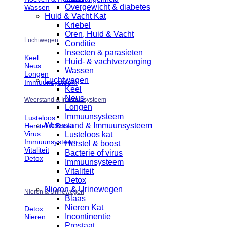
Overgewicht & diabetes
Wassen
Huid & Vacht Kat
Kriebel
Oren, Huid & Vacht
Luchtwegen
Conditie
Insecten & parasieten
Keel
Huid- & vachtverzorging
Neus
Wassen
Longen
Luchtwegen
Immuunsysteem
Keel
Neus
Weerstand & Immuunsysteem
Longen
Immuunsysteem
Lusteloos
Weerstand & Immuunsysteem
Herstel & Boost
Virus
Lusteloos kat
Immuunsysteem
Herstel & boost
Vitaliteit
Bacterie of virus
Detox
Immuunsysteem
Vitaliteit
Detox
Nieren & Urinewegen
Nieren & Urinewegen
Blaas
Nieren Kat
Detox
Incontinentie
Nieren
Prostaat