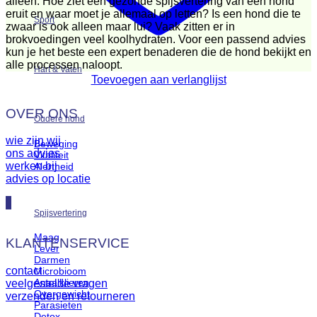
alleen. Hoe ziet een gezonde spijsvertering van een hond
eruit en waar moet je allemaal op letten? Is een hond die te
Sport
zwaar is ook alleen maar lui? Vaak zitten er in
brokvoedingen veel koolhydraten. Voor een passend advies
kun je het beste een expert benaderen die de hond bekijkt en
alle processen naloopt.
Hart & Vaten
Toevoegen aan verlanglijst
OVER ONS
Oudere hond
wie zijn wij
Beweging
ons advies
Vitaliteit
werken bij
Alertheid
advies op locatie
Spijsvertering
Maag
KLANTENSERVICE
Lever
Darmen
contact
Microbioom
Anaalklieren
veelgestelde vragen
Overgewicht
verzenden en retourneren
Parasieten
Detox