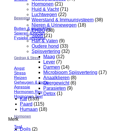
Hormonen
(21)
Huid & Vacht
(71)
Luchtwegen
(22)
Beweging
Weerstand & Immuunsysteem
(38)
Nieren & Urinewegen
(18)
Botten & gewrichten
EHBO
(38)
Spieren & pezen
Sport
(21)
Fysieke prestatie
Hart & Vaten
(9)
Oudere hond
(33)
Spijsvertering
(32)
Maag
(12)
Gedrag & Stress
Lever
(7)
Darmen
(14)
Angst
Microbioom Spijsvertering
(17)
Stress
Reizen
Anaalklieren
(8)
Geheugen & focus
Overgewicht
(6)
Agressie
Parasieten
(9)
Hormonen Reu
Detox
(1)
Hormonen Teef
Kat
(133)
Paard
(115)
Humaan
(18)
Hormonen
Merk
Teef
Doils
(2)