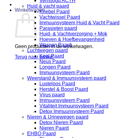
Verhoogd ACTH
Huid & vacht paard
Winkelwagen
Kriebel Paard
Vachtwissel Paard
Immuunsysteem Huid & Vacht Paard
Parasieten paard
Huid- & Vachtverzorging + Mok
Hoeven & Hoefbevangenheid
Wassen Paard
Geen producten in de winkelwagen.
Luchtwegen paard
Keel Paard
Terug naar winkel
Neus Paard
Longen Paard
Immuunsysteem Paard
Weerstand & Immuunsysteem paard
Lusteloos Paard
Herstel & Boost Paard
Virus paard
Immuunsysteem Paard
Vitaliteit Immuunsysteem Paard
Detox Immuunsysteem Paard
Nieren & Urinewegen paard
Detox Nieren Paard
Nieren Paard
EHBO Paard