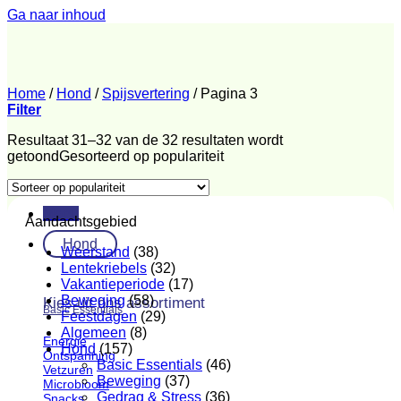
Ga naar inhoud
Home
/
Hond
/
Spijsvertering
/
Pagina 3
Filter
Resultaat 31–32 van de 32 resultaten wordt
getoond
Gesorteerd op populariteit
Menu
Aandachtsgebied
Hond
Weerstand
(38)
Lentekriebels
(32)
Vakantieperiode
(17)
Beweging
(58)
Kies uit ons assortiment
Basic Essentials
Feestdagen
(29)
Algemeen
(8)
Energie
Hond
(157)
Ontspanning
Basic Essentials
(46)
Vetzuren
Beweging
(37)
Microbioom
Gedrag & Stress
(36)
Snacks