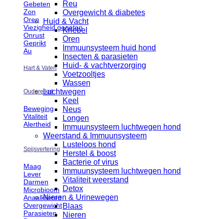
Reu
Gebeten
Zon
Overgewicht & diabetes
Oren
Huid & Vacht
Viezigheid gegeten
Kriebel
Onrust
Oren
Geprikt
Immuunsysteem huid hond
Au
Insecten & parasieten
Huid- & vachtverzorging
Hart & Vaten
Voetzooltjes
Wassen
Luchtwegen
Oudere kat
Keel
Beweging
Neus
Vitaliteit
Longen
Alertheid
Immuunsysteem luchtwegen hond
Weerstand & Immuunsysteem
Lusteloos hond
Spijsvertering
Herstel & boost
Bacterie of virus
Maag
Immuunsysteem luchtwegen hond
Lever
Vitaliteit weerstand
Darmen
Detox
Microbioom
Nieren & Urinewegen
Anaalklieren
Overgewicht
Blaas
Parasieten
Nieren