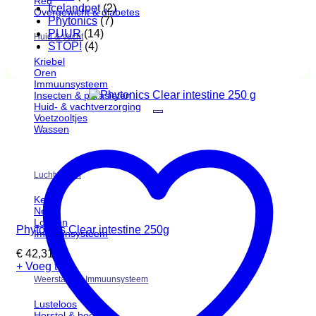
Reu
Icelandpet
(2)
Overgewicht & diabetes
Phytonics
(7)
PUUR
(14)
Huid & Vacht
STOP!
(4)
Kriebel
Oren
Immuunsysteem
Insecten & parasieten
Huid- & vachtverzorging
Voetzooltjes
Wassen
Luchtwegen
Keel
Neus
Longen
Phytonics Clear intestine 250g
Immuunsysteem
€
42,31
+ Voeg toe
Weerstand & Immuunsysteem
Lusteloos
Herstel & boost