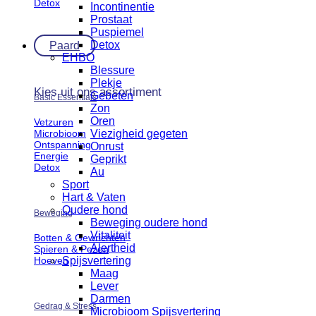
Detox
Incontinentie
Prostaat
Puspiemel
Detox
Paard
EHBO
Blessure
Plekje
Kies uit ons assortiment
Gebeten
Basic Essentials
Zon
Oren
Vetzuren
Microbioom
Viezigheid gegeten
Ontspanning
Onrust
Energie
Geprikt
Detox
Au
Sport
Hart & Vaten
Oudere hond
Beweging
Beweging oudere hond
Vitaliteit
Botten & Gewrichten
Alertheid
Spieren & Pezen
Spijsvertering
Hoeven
Maag
Lever
Darmen
Gedrag & Stress
Microbioom Spijsvertering