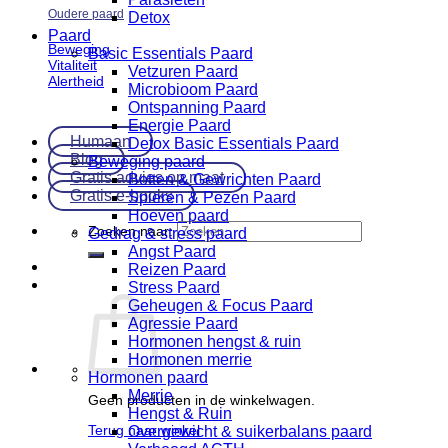
Oudere paard
Detox
Paard
Beweging
Basic Essentials Paard
Vitaliteit
Vetzuren Paard
Alertheid
Microbioom Paard
Ontspanning Paard
Energie Paard
Humaan
Detox Basic Essentials Paard
Blog
Beweging paard
Gratis advies op maat
Botten & Gewrichten Paard
Gratis e-books
Spieren & Pezen Paard
Hoeven paard
Zoeken naar:
Gedrag & stress paard
Angst Paard
Reizen Paard
Stress Paard
Geheugen & Focus Paard
Agressie Paard
Hormonen hengst & ruin
Hormonen merrie
Hormonen paard
Merrie
Geen producten in de winkelwagen.
Hengst & Ruin
Terug naar winkel
Overgewicht & suikerbalans paard