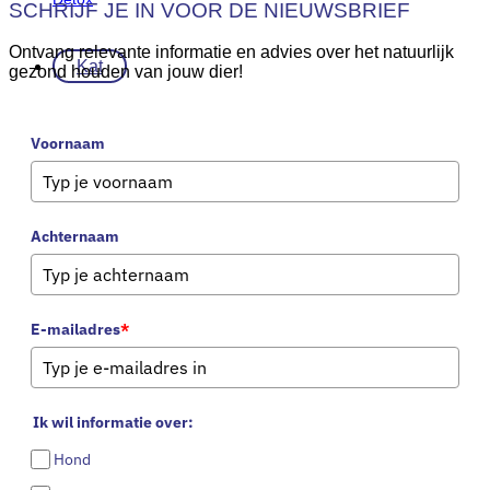
SCHRIJF JE IN VOOR DE NIEUWSBRIEF
Ontvang relevante informatie en advies over het natuurlijk
Kat
gezond houden van jouw dier!
Kies uit ons assortiment
Voornaam
Basic Essentials
Energie
Ontspanning
Vetzuren
Achternaam
Spijsvertering
Snacks
Beweging
E-mailadres
*
Botten & gewrichten
Spieren & pezen
Ik wil informatie over:
Gedrag & Stress
Hond
Angst
Stress