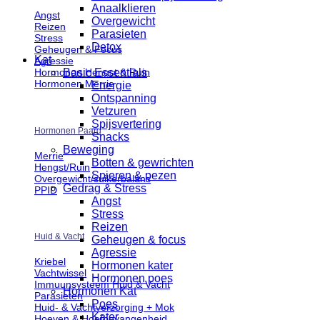
Anaalklieren
Angst
Overgewicht
Reizen
Parasieten
Stress
Detox
Geheugen & Focus
Kat
Agressie
Basic Essentials
Hormonen Hengst & Ruin
Hormonen Merrie
Energie
Ontspanning
Vetzuren
Spijsvertering
Hormonen Paard
Snacks
Beweging
Merrie
Botten & gewrichten
Hengst/Ruin
Spieren & pezen
Overgewicht/suikerbalans
Gedrag & Stress
PPID
Angst
Stress
Reizen
Huid & Vacht
Geheugen & focus
Agressie
Kriebel
Hormonen kater
Vachtwissel
Hormonen poes
Immuunsysteem Huid & Vacht
Hormonen Kat
Parasieten
Poes
Huid- & Vachtverzorging + Mok
Kater
Hoeven & Hoefbevangenheid