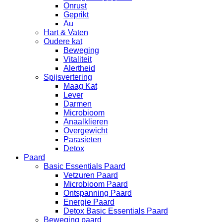
Onrust
Geprikt
Au
Hart & Vaten
Oudere kat
Beweging
Vitaliteit
Alertheid
Spijsvertering
Maag Kat
Lever
Darmen
Microbioom
Anaalklieren
Overgewicht
Parasieten
Detox
Paard
Basic Essentials Paard
Vetzuren Paard
Microbioom Paard
Ontspanning Paard
Energie Paard
Detox Basic Essentials Paard
Beweging paard