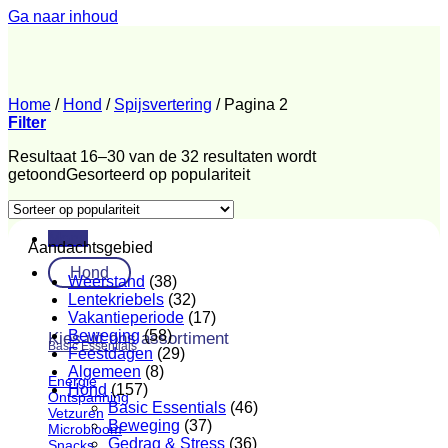
Ga naar inhoud
Home
/
Hond
/
Spijsvertering
/
Pagina 2
Filter
Resultaat 16–30 van de 32 resultaten wordt
getoond
Gesorteerd op populariteit
Menu
Aandachtsgebied
Hond
Weerstand
(38)
Lentekriebels
(32)
Vakantieperiode
(17)
Beweging
(58)
Kies uit ons assortiment
Basic Essentials
Feestdagen
(29)
Algemeen
(8)
Energie
Hond
(157)
Ontspanning
Basic Essentials
(46)
Vetzuren
Beweging
(37)
Microbioom
Gedrag & Stress
(36)
Snacks