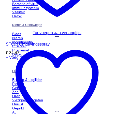
Bacterie of virus
Immuunsysteem
Vitaliteit
Detox
Nieren & Urinewegen
Toevoegen aan verlanglijst
Blaas
Nieren
Incontinentie
STOP! Omgevingsspray
Prostaat
Puspiemel
€
34,47
Detox
+ Voeg toe
EHBO
Botsing & uitglijder
Plekje
Gebeten
Zon
Oren
Viezigheid gegeten
Onrust
Geprikt
Au