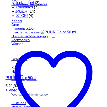
Reu
Icelandpet
(2)
Overgewicht & diabetes
Phytonics
(7)
PUUR
(14)
Huid & Vacht
STOP!
(4)
Kriebel
Oren
Immuunsysteem
Insecten & parasieten
Huid- & vachtverzorging
Voetzooltjes
Wassen
Luchtwegen
Keel
Neus
Longen
PUUR Dolor 50ml
Immuunsysteem
€
21,93
+ Voeg toe
Weerstand & Immuunsysteem
Lusteloos
Herstel & boost