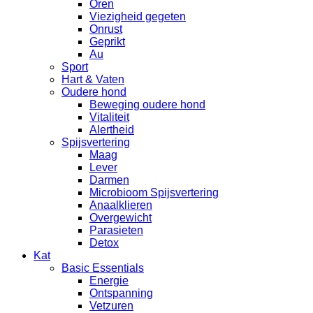
Oren
Viezigheid gegeten
Onrust
Geprikt
Au
Sport
Hart & Vaten
Oudere hond
Beweging oudere hond
Vitaliteit
Alertheid
Spijsvertering
Maag
Lever
Darmen
Microbioom Spijsvertering
Anaalklieren
Overgewicht
Parasieten
Detox
Kat
Basic Essentials
Energie
Ontspanning
Vetzuren