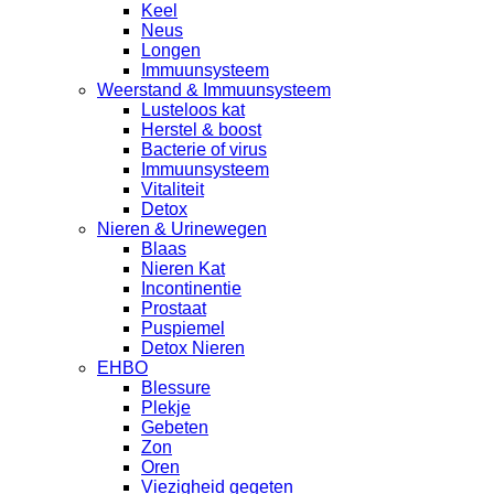
Keel
Neus
Longen
Immuunsysteem
Weerstand & Immuunsysteem
Lusteloos kat
Herstel & boost
Bacterie of virus
Immuunsysteem
Vitaliteit
Detox
Nieren & Urinewegen
Blaas
Nieren Kat
Incontinentie
Prostaat
Puspiemel
Detox Nieren
EHBO
Blessure
Plekje
Gebeten
Zon
Oren
Viezigheid gegeten