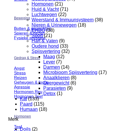
Hormonen
(21)
Huid & Vacht
(71)
Luchtwegen
(22)
Beweging
Weerstand & Immuunsysteem
(38)
Nieren & Urinewegen
(18)
Botten & gewrichten
EHBO
(38)
Spieren & pezen
Sport
(21)
Fysieke prestatie
Hart & Vaten
(9)
Oudere hond
(33)
Spijsvertering
(32)
Maag
(12)
Gedrag & Stress
Lever
(7)
Darmen
(14)
Angst
Microbioom Spijsvertering
(17)
Stress
Reizen
Anaalklieren
(8)
Geheugen & focus
Overgewicht
(6)
Agressie
Parasieten
(9)
Hormonen Reu
Detox
(1)
Hormonen Teef
Kat
(133)
Paard
(115)
Humaan
(18)
Hormonen
Merk
Teef
Doils
(2)