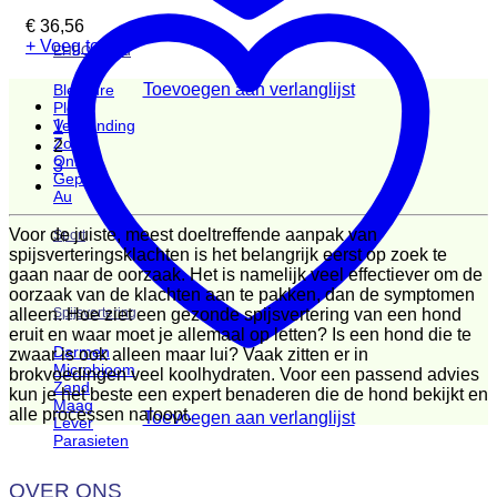
€
36,56
+ Voeg toe
EHBO Paard
Toevoegen aan verlanglijst
Blessure
Plekje
Verwonding
1
Zon
2
Onrust
3
Geprikt
Au
Voor de juiste, meest doeltreffende aanpak van
Sport
spijsverteringsklachten is het belangrijk eerst op zoek te
gaan naar de oorzaak. Het is namelijk veel effectiever om de
oorzaak van de klachten aan te pakken, dan de symptomen
Spijsvertering
alleen. Hoe ziet een gezonde spijsvertering van een hond
eruit en waar moet je allemaal op letten? Is een hond die te
Darmen
zwaar is ook alleen maar lui? Vaak zitten er in
Microbioom
brokvoedingen veel koolhydraten. Voor een passend advies
Zand
kun je het beste een expert benaderen die de hond bekijkt en
Maag
alle processen naloopt.
Toevoegen aan verlanglijst
Lever
Parasieten
OVER ONS