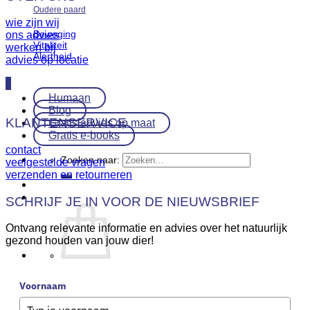
Oudere paard
wie zijn wij
Beweging
ons advies
Vitaliteit
werken bij
Alertheid
advies op locatie
Humaan
Blog
KLANTENSERVICE
Gratis advies op maat
Gratis e-books
contact
Zoeken naar:
veelgestelde vragen
verzenden en retourneren
SCHRIJF JE IN VOOR DE NIEUWSBRIEF
Ontvang relevante informatie en advies over het natuurlijk
gezond houden van jouw dier!
Geen producten in de winkelwagen.
Voornaam
Terug naar winkel