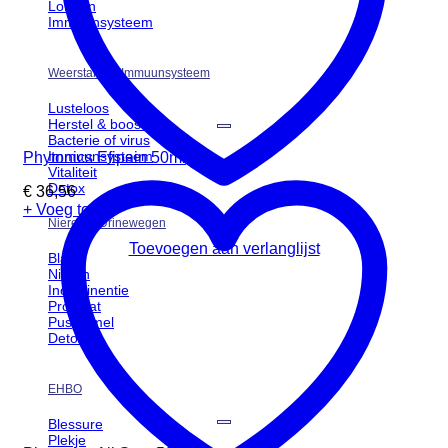
Longen
Immuunsysteem
Weerstand & Immuunsysteem
Lusteloos
Herstel & boost
Bacterie of virus
Immuunsysteem
Phytonics Efipain 50ml
Vitaliteit
Detox
€
36,56
+ Voeg toe
Nieren & Urinewegen
Toevoegen aan verlanglijst
Blaas
Nieren
Incontinentie
Prostaat
Puspiemel
Detox
EHBO
Blessure
Plekje