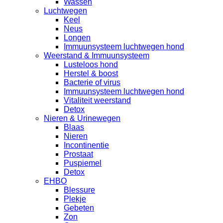
Wassen
Luchtwegen
Keel
Neus
Longen
Immuunsysteem luchtwegen hond
Weerstand & Immuunsysteem
Lusteloos hond
Herstel & boost
Bacterie of virus
Immuunsysteem luchtwegen hond
Vitaliteit weerstand
Detox
Nieren & Urinewegen
Blaas
Nieren
Incontinentie
Prostaat
Puspiemel
Detox
EHBO
Blessure
Plekje
Gebeten
Zon