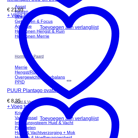
Angst
€
21,93
Reizen
+ Voeg toe
Stress
Geheugen & Focus
Agressie
Toevoegen aan verlanglijst
Hormonen Hengst & Ruin
Hormonen Merrie
Hormonen Paard
Merrie
Hengst/Ruin
Overgewicht/suikerbalans
PPID
PUUR Plantago ovata 35g
€
8,35
Huid & Vacht
+ Voeg toe
Kriebel
Vachtwissel
Toevoegen aan verlanglijst
Immuunsysteem Huid & Vacht
Parasieten
Huid- & Vachtverzorging + Mok
Hoeven & Hoefbevangenheid